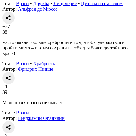
Темы:
Враги
•
Дружба
•
Лицемерие
•
Цитаты со смыслом
Автор:
Альфред де Мюссе
+27
38
Часто бывает больше храбрости в том, чтобы удержаться и
пройти мимо – и этим сохранить себя для более достойного
врага!
Темы:
Враги
•
Храбрость
Автор:
Фридрих Ницше
+1
39
Маленьких врагов не бывает.
Темы:
Враги
Автор:
Бенджамин Франклин
+3