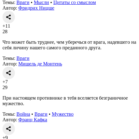
Темы:
Враги
•
Мысли
•
Цитаты со смыслом
Автор:
Фридрих Ницше
+11
28
Что может быть труднее, чем уберечься от врага, надевшего на
себя личину нашего самого преданного друга.
Темы:
Враги
Автор:
Мишель де Монтень
+7
29
При настоящем противнике в тебя вселяется безграничное
мужество.
Темы:
Война
•
Враги
•
Мужество
Автор:
Франц Кафка
+9