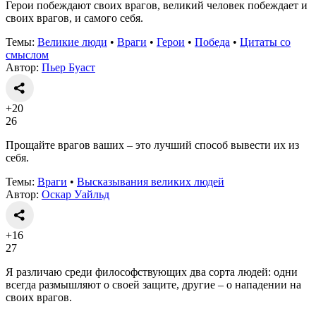
Герои побеждают своих врагов, великий человек побеждает и
своих врагов, и самого себя.
Темы:
Великие люди
•
Враги
•
Герои
•
Победа
•
Цитаты со
смыслом
Автор:
Пьер Буаст
+20
26
Прощайте врагов ваших – это лучший способ вывести их из
себя.
Темы:
Враги
•
Высказывания великих людей
Автор:
Оскар Уайльд
+16
27
Я различаю среди философствующих два сорта людей: одни
всегда размышляют о своей защите, другие – о нападении на
своих врагов.