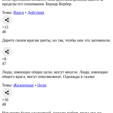
пределы его понимания. Бернар Вербер.
Темы:
Враги
•
Действия
+13
46
Дарите своим врагам цветы, но так, чтобы они это запомнили.
+8
47
Люди, имеющие общие цели, могут многое. Люди, имеющие
общего врага, могут невозможное. Однажды в сказке
Темы:
Жизненные
•
Цели
+30
48
Нет мести более сладостной, нежели побить врага его же