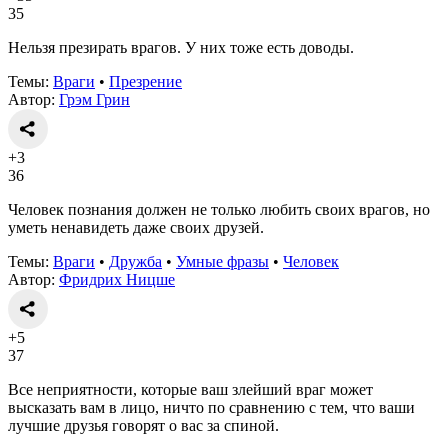
35
Нельзя презирать врагов. У них тоже есть доводы.
Темы:
Враги
•
Презрение
Автор:
Грэм Грин
+3
36
Человек познания должен не только любить своих врагов, но
уметь ненавидеть даже своих друзей.
Темы:
Враги
•
Дружба
•
Умные фразы
•
Человек
Автор:
Фридрих Ницше
+5
37
Все неприятности, которые ваш злейший враг может
высказать вам в лицо, ничто по сравнению с тем, что ваши
лучшие друзья говорят о вас за спиной.