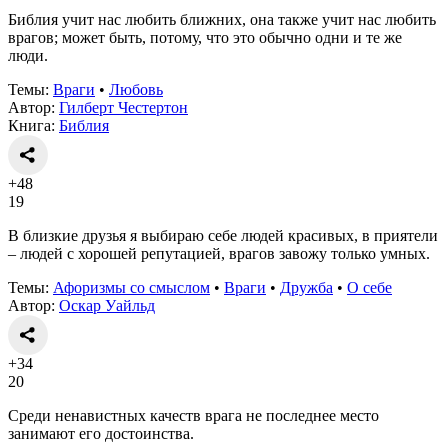
Библия учит нас любить ближних, она также учит нас любить
врагов; может быть, потому, что это обычно одни и те же
люди.
Темы:
Враги
•
Любовь
Автор:
Гилберт Честертон
Книга:
Библия
+48
19
В близкие друзья я выбираю себе людей красивых, в приятели
– людей с хорошей репутацией, врагов завожу только умных.
Темы:
Афоризмы со смыслом
•
Враги
•
Дружба
•
О себе
Автор:
Оскар Уайльд
+34
20
Среди ненавистных качеств врага не последнее место
занимают его достоинства.