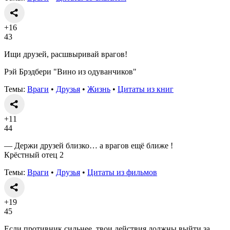
+16
43
Ищи друзей, расшвыривай врагов!
Рэй Брэдбери "Вино из одуванчиков"
Темы:
Враги
•
Друзья
•
Жизнь
•
Цитаты из книг
+11
44
— Держи друзей близко… а врагов ещё ближе !
Крёстный отец 2
Темы:
Враги
•
Друзья
•
Цитаты из фильмов
+19
45
Если противник сильнее, твои действия должны выйти за