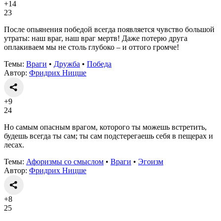
+14
23
После опьянения победой всегда появляется чувство большой
утраты: наш враг, наш враг мертв! Даже потерю друга
оплакиваем мы не столь глубоко – и оттого громче!
Темы:
Враги
•
Дружба
•
Победа
Автор:
Фридрих Ницше
+9
24
Но самым опасным врагом, которого ты можешь встретить,
будешь всегда ты сам; ты сам подстерегаешь себя в пещерах и
лесах.
Темы:
Афоризмы со смыслом
•
Враги
•
Эгоизм
Автор:
Фридрих Ницше
+8
25