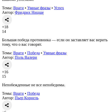
Темы:
Враги
•
Умные фразы
•
Успех
Автор:
Фридрих Ницше
+18
14
Большая победа противника — если он заставляет вас верить
тому, что о вас говорят.
Темы:
Враги
•
Победа
•
Умные фразы
Автор:
Поль Валери
+16
15
Непобежденные не все непобедимы.
Темы:
Враги
•
Победа
Автор:
Пьер Корнель