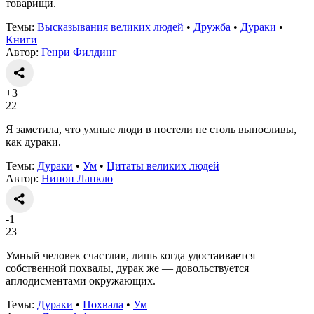
товарищи.
Темы:
Высказывания великих людей
•
Дружба
•
Дураки
•
Книги
Автор:
Генри Филдинг
+3
22
Я заметила, что умные люди в постели не столь выносливы,
как дураки.
Темы:
Дураки
•
Ум
•
Цитаты великих людей
Автор:
Нинон Ланкло
-1
23
Умный человек счастлив, лишь когда удостаивается
собственной похвалы, дурак же — довольствуется
аплодисментами окружающих.
Темы:
Дураки
•
Похвала
•
Ум