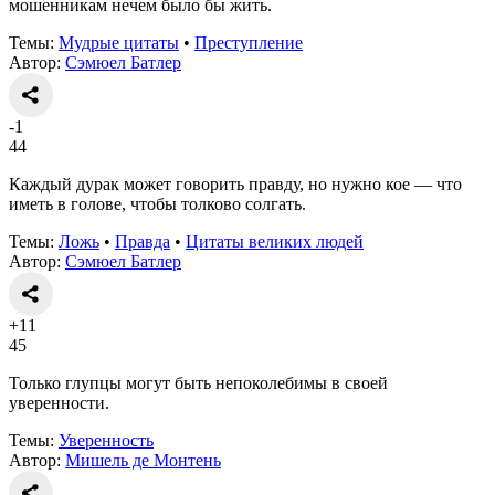
мошенникам нечем было бы жить.
Темы:
Мудрые цитаты
•
Преступление
Автор:
Сэмюел Батлер
-1
44
Каждый дурак может говорить правду, но нужно кое — что
иметь в голове, чтобы толково солгать.
Темы:
Ложь
•
Правда
•
Цитаты великих людей
Автор:
Сэмюел Батлер
+11
45
Только глупцы могут быть непоколебимы в своей
уверенности.
Темы:
Уверенность
Автор:
Мишель де Монтень