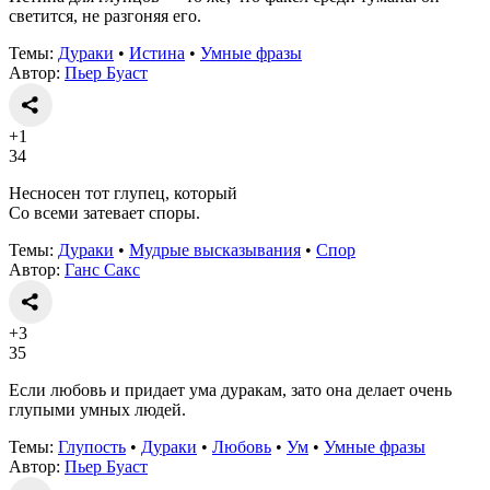
светится, не разгоняя его.
Темы:
Дураки
•
Истина
•
Умные фразы
Автор:
Пьер Буаст
+1
34
Несносен тот глупец, который
Со всеми затевает споры.
Темы:
Дураки
•
Мудрые высказывания
•
Спор
Автор:
Ганс Сакс
+3
35
Если любовь и придает ума дуракам, зато она делает очень
глупыми умных людей.
Темы:
Глупость
•
Дураки
•
Любовь
•
Ум
•
Умные фразы
Автор:
Пьер Буаст