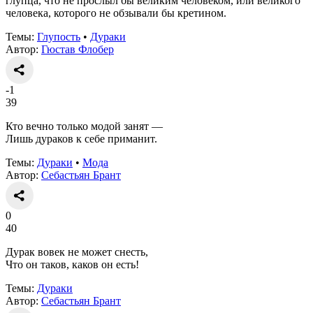
глупца, что не прослыл бы великим человеком, или великого
человека, которого не обзывали бы кретином.
Темы:
Глупость
•
Дураки
Автор:
Гюстав Флобер
-1
39
Кто вечно только модой занят —
Лишь дураков к себе приманит.
Темы:
Дураки
•
Мода
Автор:
Себастьян Брант
0
40
Дурак вовек не может снесть,
Что он таков, каков он есть!
Темы:
Дураки
Автор:
Себастьян Брант