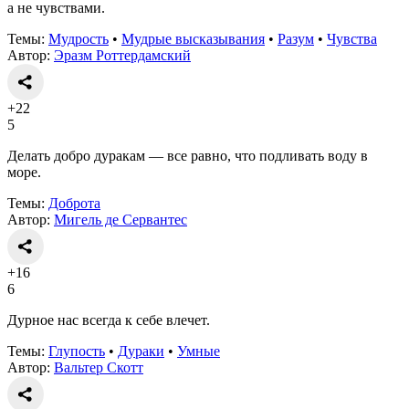
а не чувствами.
Темы:
Мудрость
•
Мудрые высказывания
•
Разум
•
Чувства
Автор:
Эразм Роттердамский
+22
5
Делать добро дуракам — все равно, что подливать воду в
море.
Темы:
Доброта
Автор:
Мигель де Сервантес
+16
6
Дурное нас всегда к себе влечет.
Темы:
Глупость
•
Дураки
•
Умные
Автор:
Вальтер Скотт