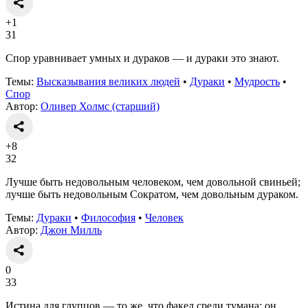
+1
31
Спор уравнивает умных и дураков — и дураки это знают.
Темы:
Высказывания великих людей
•
Дураки
•
Мудрость
•
Спор
Автор:
Оливер Холмс (старший)
+8
32
Лучше быть недовольным человеком, чем довольной свиньей;
лучше быть недовольным Сократом, чем довольным дураком.
Темы:
Дураки
•
Философия
•
Человек
Автор:
Джон Милль
0
33
Истина для глупцов — то же, что факел среди тумана: он