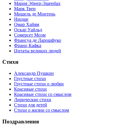
Мария Эбнер-Эшенбах
Марк Твен
Мишель де Монтень
Ницше
Омар Хайям
Оскар Уайльд
Сомерсет Моэм
Франсуa де Ларошфуко
Франц Кафка
Цитаты великих людей
Стихи
Александр Пушкин
Грустные стихи
Грустные стихи о любви
Красивые стихи
Красивые стихи со смыслом
Лирические стихи
Стихи для детей
Стихи о жизни со смыслом
Поздравления