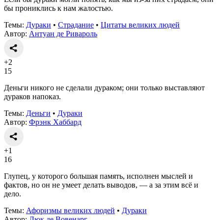
бы прониклись к нам жалостью.
Темы:
Дураки
•
Страдание
•
Цитаты великих людей
Автор:
Антуан де Ривароль
+2
15
Деньги никого не сделали дураком; они только выставляют
дураков напоказ.
Темы:
Деньги
•
Дураки
Автор:
Фрэнк Хаббард
+1
16
Глупец, у которого большая память, исполнен мыслей и
фактов, но он не умеет делать выводов, — а за этим всё и
дело.
Темы:
Афоризмы великих людей
•
Дураки
Автор:
Люк де Вовенарг