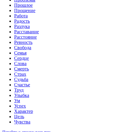
Прошлое
Прощение
Работа
Радость
Разлука
Расставание
Расстояние
Ревность
Свобода
Семья
Сердце
Слова
Смерть
Страх
Судьба
Счастье
Труд
Улыбка
Ум
Успех
Характер
Цель
Чувства