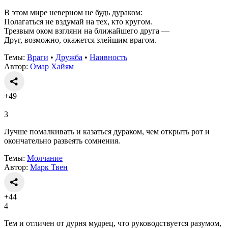
В этом мире неверном не будь дураком:
Полагаться не вздумай на тех, кто кругом.
Трезвым оком взгляни на ближайшего друга —
Друг, возможно, окажется злейшим врагом.
Темы:
Враги
•
Дружба
•
Наивность
Автор:
Омар Хайям
+49
3
Лучше помалкивать и казаться дураком, чем открыть рот и
окончательно развеять сомнения.
Темы:
Молчание
Автор:
Марк Твен
+44
4
Тем и отличен от дурня мудрец, что руководствуется разумом,