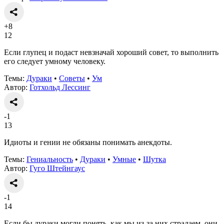
+8
12
Если глупец и подаст невзначай хороший совет, то выполнить
его следует умному человеку.
Темы:
Дураки
•
Советы
•
Ум
Автор:
Готхольд Лессинг
-1
13
Идиоты и гении не обязаны понимать анекдоты.
Темы:
Гениальность
•
Дураки
•
Умные
•
Шутка
Автор:
Гуго Штейнгаус
-1
14
Если бы дураки могли понять, как мы из-за них страдаем, они