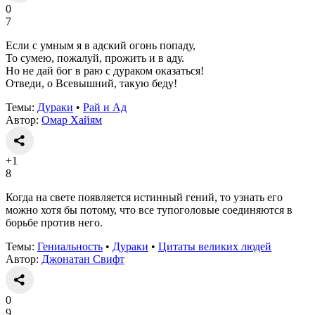
0
7
Если с умным я в адский огонь попаду,
То сумею, пожалуй, прожить и в аду.
Но не дай бог в раю с дураком оказаться!
Отведи, о Всевышний, такую беду!
Темы:
Дураки
•
Рай и Ад
Автор:
Омар Хайям
+1
8
Когда на свете появляется истинный гений, то узнать его
можно хотя бы потому, что все тупоголовые соединяются в
борьбе против него.
Темы:
Гениальность
•
Дураки
•
Цитаты великих людей
Автор:
Джонатан Свифт
0
9