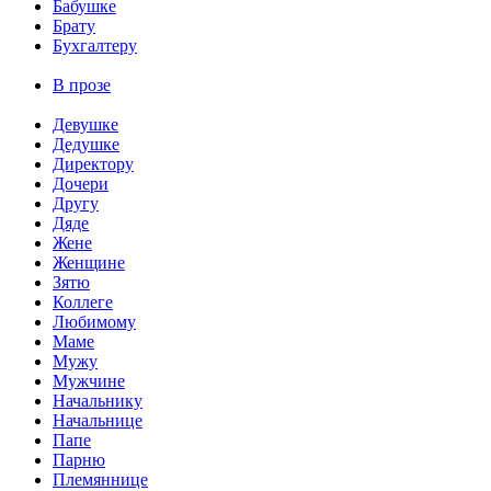
Бабушке
Брату
Бухгалтеру
В прозе
Девушке
Дедушке
Директору
Дочери
Другу
Дяде
Жене
Женщине
Зятю
Коллеге
Любимому
Маме
Мужу
Мужчине
Начальнику
Начальнице
Папе
Парню
Племяннице