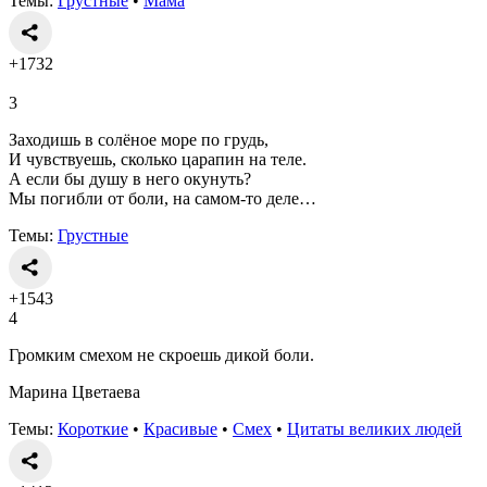
Темы:
Грустные
•
Мама
+1732
3
Заходишь в солёное море по грудь,
И чувствуешь, сколько царапин на теле.
А если бы душу в него окунуть?
Мы погибли от боли, на самом-то деле…
Темы:
Грустные
+1543
4
Громким смехом не скроешь дикой боли.
Марина Цветаева
Темы:
Короткие
•
Красивые
•
Смех
•
Цитаты великих людей