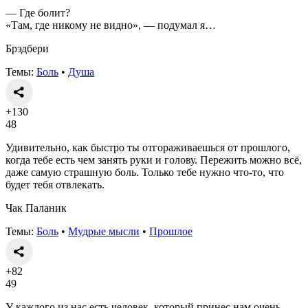
— Где болит?
«Там, где никому не видно», — подумал я…
Брэдбери
Темы:
Боль
•
Душа
+130
48
Удивительно, как быстро ты отгораживаешься от прошлого,
когда тебе есть чем занять руки и голову. Пережить можно всё,
даже самую страшную боль. Только тебе нужно что-то, что
будет тебя отвлекать.
Чак Паланик
Темы:
Боль
•
Мудрые мысли
•
Прошлое
+82
49
У каждого из нас есть человек, который принес нам очень