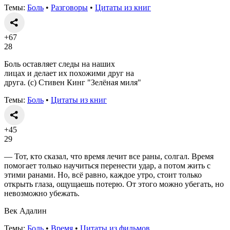
Темы:
Боль
•
Разговоры
•
Цитаты из книг
+67
28
Боль оставляет следы на наших
лицах и делает их похожими друг на
друга. (с) Стивен Кинг "Зелёная миля"
Темы:
Боль
•
Цитаты из книг
+45
29
— Тот, кто сказал, что время лечит все раны, солгал. Время
помогает только научиться перенести удар, а потом жить с
этими ранами. Но, всё равно, каждое утро, стоит только
открыть глаза, ощущаешь потерю. От этого можно убегать, но
невозможно убежать.
Век Адалин
Темы:
Боль
•
Время
•
Цитаты из фильмов