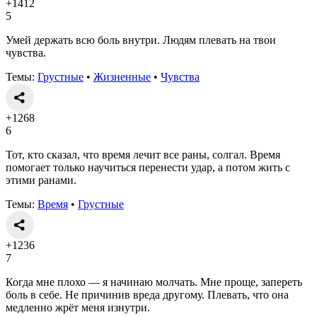
+1412
5
Умей держать всю боль внутри. Людям плевать на твои
чувства.
Темы:
Грустные
•
Жизненные
•
Чувства
+1268
6
Тот, кто сказал, что время лечит все раны, солгал. Время
помогает только научиться перенести удар, а потом жить с
этими ранами.
Темы:
Время
•
Грустные
+1236
7
Когда мне плохо — я начинаю молчать. Мне проще, запереть
боль в себе. Не причинив вреда другому. Плевать, что она
медленно жрёт меня изнутри.