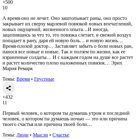
+500
10
А время-оно не лечит. Оно заштопывает раны, оно просто
закрывает их сверху марлевой повязкой новых впечатлений,
новых ощущений, жизненного опыта…И иногда,
зацепившись за что то, это повязка слетает, и свежий воздух
попадает в рану, даря ей новую боль… и новую жизнь…
Время-плохой доктор… Заставляет забыть о боли новых ран,
нанося все новые и новые. Так и ползем по жизни, как ее
израненные солдаты… И с каждым годом на душе все растет
и растет количество плохо наложенных повязок… Эрих
Мария Ремарк
Темы:
Время
•
Грустные
+432
11
Первый человек, о котором ты думаешь утром и последний
человек, о котором ты думаешь ночью — это или причина
твоего счастья или причина твоей боли…
Темы:
Люди
•
Мысли
•
Счастье