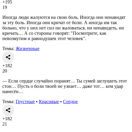
+195
19
Иногда люди жалуются на свою боль. Иногда они ненавидят
за эту боль. Иногда они кричат от боли. А иногда им так
больно, что у них нет сил ни жаловаться, ни ненавидеть, ни
кричать… А со стороны говорят: "Посмотрите, как
невозмутим и равнодушен этот человек".
Темы:
Жизненные
+182
20
— Если сердце случайно поранят… Ты сумей заглушить этот
стон… Пусть о боли твоей не узнает… даже тот… кем удар
нанесён…
Темы:
Грустные
•
Красивые
•
Сердце
+182
21