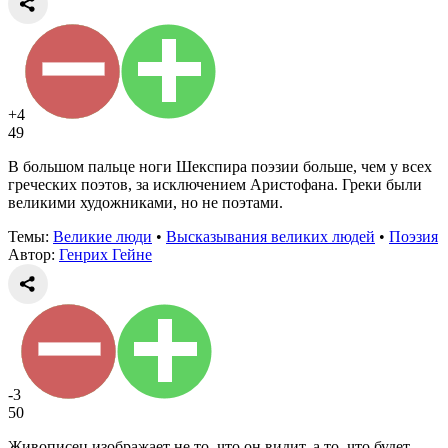
+4
49
В большом пальце ноги Шекспира поэзии больше, чем у всех
греческих поэтов, за исключением Аристофана. Греки были
великими художниками, но не поэтами.
Темы:
Великие люди
•
Высказывания великих людей
•
Поэзия
Автор:
Генрих Гейне
-3
50
Живописец изображает не то, что он видит, а то, что будет