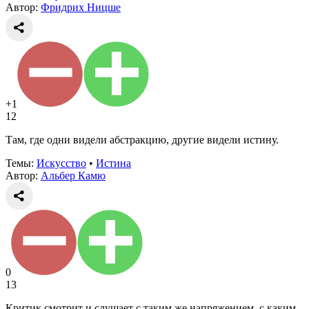
Автор:
Фридрих Ницше
+1
12
Там, где одни видели абстракцию, другие видели истину.
Темы:
Искусство
•
Истина
Автор:
Альбер Камю
0
13
Критик смотрит и слушает с таким же напряжением, с каким