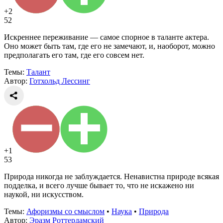
+2
52
Искреннее переживание — самое спорное в таланте актера.
Оно может быть там, где его не замечают, и, наоборот, можно
предполагать его там, где его совсем нет.
Темы:
Талант
Автор:
Готхольд Лессинг
+1
53
Природа никогда не заблуждается. Ненавистна природе всякая
подделка, и всего лучше бывает то, что не искажено ни
наукой, ни искусством.
Темы:
Афоризмы со смыслом
•
Наука
•
Природа
Автор:
Эразм Роттердамский