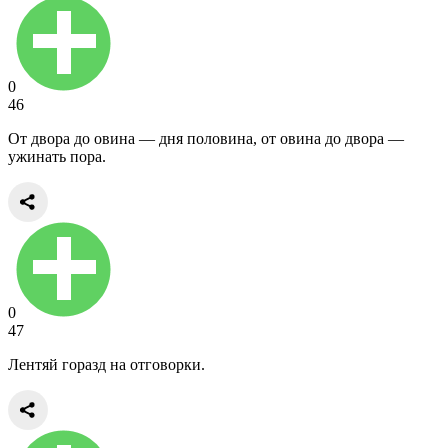
0
46
От двора до овина — дня половина, от овина до двора —
ужинать пора.
0
47
Лентяй горазд на отговорки.