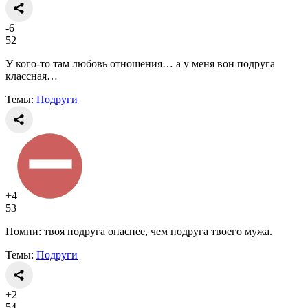
-6
52
У кого-то там любовь отношения… а у меня вон подруга
классная…
Темы:
Подруги
+4
53
Помни: твоя подруга опаснее, чем подруга твоего мужа.
Темы:
Подруги
+2
54