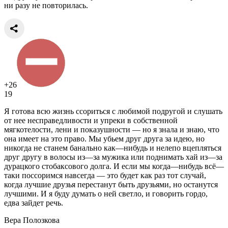
ни разу не повторилась.
+26
19
Я готова всю жизнь ссориться с любимой подругой и слушать
от нее несправедливости и упреки в собственной
мягкотелости, лени и показушности — но я знала и знаю, что
она имеет на это право. Мы убьем друг друга за идею, но
никогда не станем банально как—нибудь и нелепо вцепляться
друг другу в волосы из—за мужика или поднимать хай из—за
дурацкого стобаксового долга. И если мы когда—нибудь всё—
таки поссоримся навсегда — это будет как раз тот случай,
когда лучшие друзья перестанут быть друзьями, но останутся
лучшими. И я буду думать о ней светло, и говорить гордо,
едва зайдет речь.
Вера Полозкова