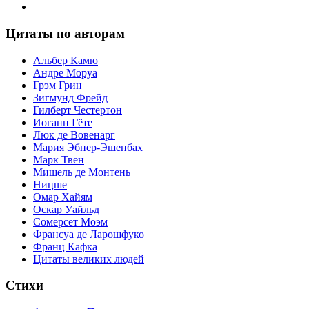
Цитаты по авторам
Альбер Камю
Андре Моруа
Грэм Грин
Зигмунд Фрейд
Гилберт Честертон
Иоганн Гёте
Люк де Вовенарг
Мария Эбнер-Эшенбах
Марк Твен
Мишель де Монтень
Ницше
Омар Хайям
Оскар Уайльд
Сомерсет Моэм
Франсуa де Ларошфуко
Франц Кафка
Цитаты великих людей
Стихи