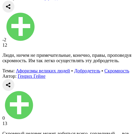
-2
12
Люди, ничем не примечательные, конечно, правы, проповедуя
скромность. Им так легко осуществлять эту добродетель.
Темы:
Афоризмы великих людей
•
Добродетель
•
Скромность
Автор:
Генрих Гейне
0
13
Скромный человек может добиться всего, горделивый — все