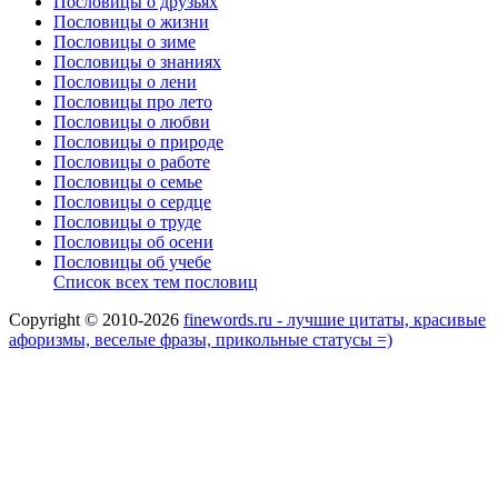
Пословицы о друзьях
Пословицы о жизни
Пословицы о зиме
Пословицы о знаниях
Пословицы о лени
Пословицы про лето
Пословицы о любви
Пословицы о природе
Пословицы о работе
Пословицы о семье
Пословицы о сердце
Пословицы о труде
Пословицы об осени
Пословицы об учебе
Список всех тем пословиц
Copyright © 2010-2026
finewords.ru - лучшие цитаты, красивые
афоризмы, веселые фразы, прикольные статусы =)