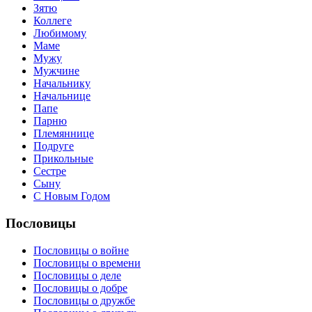
Зятю
Коллеге
Любимому
Маме
Мужу
Мужчине
Начальнику
Начальнице
Папе
Парню
Племяннице
Подруге
Прикольные
Сестре
Сыну
С Новым Годом
Пословицы
Пословицы о войне
Пословицы о времени
Пословицы о деле
Пословицы о добре
Пословицы о дружбе