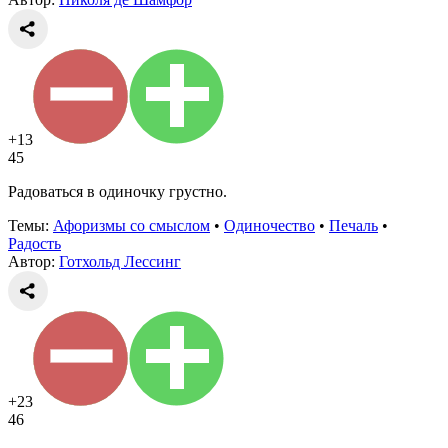
+13
45
Радоваться в одиночку грустно.
Темы:
Афоризмы со смыслом
•
Одиночество
•
Печаль
•
Радость
Автор:
Готхольд Лессинг
+23
46