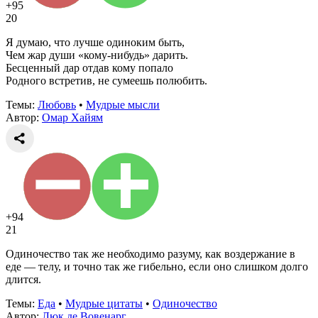
+95
20
Я думаю, что лучше одиноким быть,
Чем жар души «кому-нибудь» дарить.
Бесценный дар отдав кому попало
Родного встретив, не сумеешь полюбить.
Темы:
Любовь
•
Мудрые мысли
Автор:
Омар Хайям
+94
21
Одиночество так же необходимо разуму, как воздержание в
еде — телу, и точно так же гибельно, если оно слишком долго
длится.
Темы:
Еда
•
Мудрые цитаты
•
Одиночество
Автор:
Люк де Вовенарг