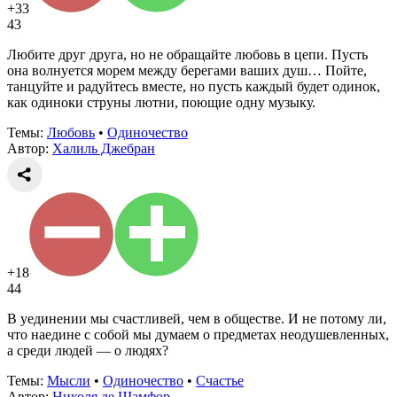
+33
43
Любите друг друга, но не обращайте любовь в цепи. Пусть
она волнуется морем между берегами ваших душ… Пойте,
танцуйте и радуйтесь вместе, но пусть каждый будет одинок,
как одиноки струны лютни, поющие одну музыку.
Темы:
Любовь
•
Одиночество
Автор:
Халиль Джебран
+18
44
В уединении мы счастливей, чем в обществе. И не потому ли,
что наедине с собой мы думаем о предметах неодушевленных,
а среди людей — о людях?
Темы:
Мысли
•
Одиночество
•
Счастье
Автор:
Николя де Шамфор