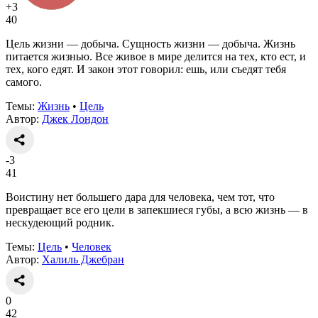
+3
40
Цель жизни — добыча. Сущность жизни — добыча. Жизнь
питается жизнью. Все живое в мире делится на тех, кто ест, и
тех, кого едят. И закон этот говорил: ешь, или съедят тебя
самого.
Темы:
Жизнь
•
Цель
Автор:
Джек Лондон
-3
41
Воистину нет большего дара для человека, чем тот, что
превращает все его цели в запекшиеся губы, а всю жизнь — в
нескудеющий родник.
Темы:
Цель
•
Человек
Автор:
Халиль Джебран
0
42