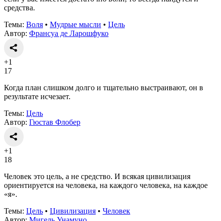
средства.
Темы:
Воля
•
Мудрые мысли
•
Цель
Автор:
Франсуa де Ларошфуко
+1
17
Когда план слишком долго и тщательно выстраивают, он в
результате исчезает.
Темы:
Цель
Автор:
Гюстав Флобер
+1
18
Человек это цель, а не средство. И всякая цивилизация
ориентируется на человека, на каждого человека, на каждое
«я».
Темы:
Цель
•
Цивилизация
•
Человек
Автор:
Мигель Унамуно