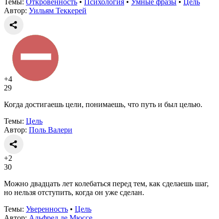
Темы:
Откровенность
•
Психология
•
Умные фразы
•
Цель
Автор:
Уильям Теккерей
+4
29
Когда достигаешь цели, понимаешь, что путь и был целью.
Темы:
Цель
Автор:
Поль Валери
+2
30
Можно двадцать лет колебаться перед тем, как сделаешь шаг,
но нельзя отступить, когда он уже сделан.
Темы:
Уверенность
•
Цель
Автор:
Альфред де Мюссе