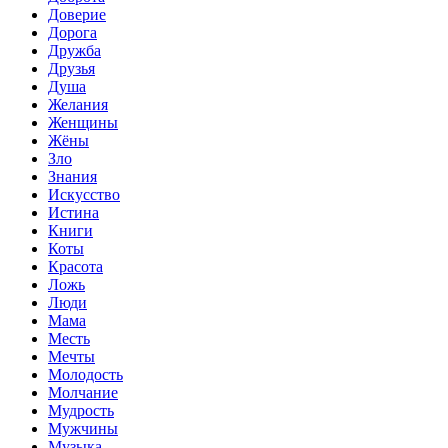
Доверие
Дорога
Дружба
Друзья
Душа
Желания
Женщины
Жёны
Зло
Знания
Искусство
Истина
Книги
Коты
Красота
Ложь
Люди
Мама
Месть
Мечты
Молодость
Молчание
Мудрость
Мужчины
Музыка