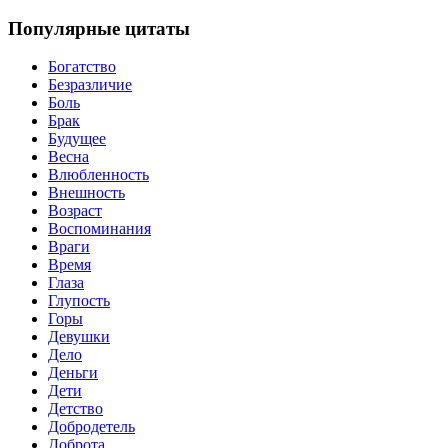
Популярные цитаты
Богатство
Безразличие
Боль
Брак
Будущее
Весна
Влюбленность
Внешность
Возраст
Воспоминания
Враги
Время
Глаза
Глупость
Горы
Девушки
Дело
Деньги
Дети
Детство
Добродетель
Доброта