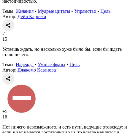
настойчивостью.
Темы:
Желания
•
Мудрые цитаты
•
Упрямство
•
Цель
Автор:
Дейл Карнеги
-1
15
Устаешь ждать, но насколько хуже было бы, если бы ждать
стало нечего.
Темы:
Надежда
•
Умные фразы
•
Цель
Автор:
Джакомо Казанова
+5
16
Нет ничего невозможного, и есть пути, ведущие отовсюду; и
если у вас имеется достаточно воли, то всегда найдутся и