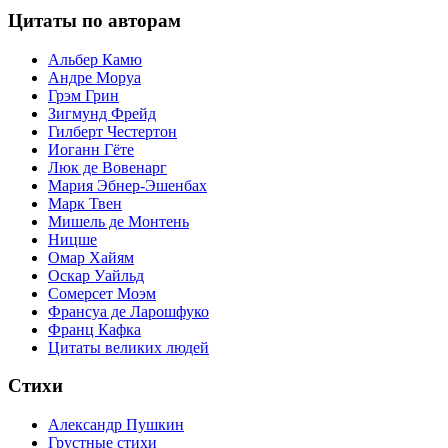
Цитаты по авторам
Альбер Камю
Андре Моруа
Грэм Грин
Зигмунд Фрейд
Гилберт Честертон
Иоганн Гёте
Люк де Вовенарг
Мария Эбнер-Эшенбах
Марк Твен
Мишель де Монтень
Ницше
Омар Хайям
Оскар Уайльд
Сомерсет Моэм
Франсуa де Ларошфуко
Франц Кафка
Цитаты великих людей
Стихи
Александр Пушкин
Грустные стихи