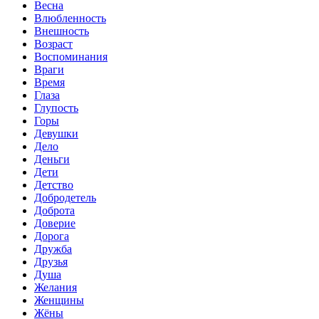
Весна
Влюбленность
Внешность
Возраст
Воспоминания
Враги
Время
Глаза
Глупость
Горы
Девушки
Дело
Деньги
Дети
Детство
Добродетель
Доброта
Доверие
Дорога
Дружба
Друзья
Душа
Желания
Женщины
Жёны