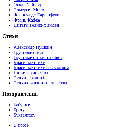
Оскар Уайльд
Сомерсет Моэм
Франсуa де Ларошфуко
Франц Кафка
Цитаты великих людей
Стихи
Александр Пушкин
Грустные стихи
Грустные стихи о любви
Красивые стихи
Красивые стихи со смыслом
Лирические стихи
Стихи для детей
Стихи о жизни со смыслом
Поздравления
Бабушке
Брату
Бухгалтеру
В прозе