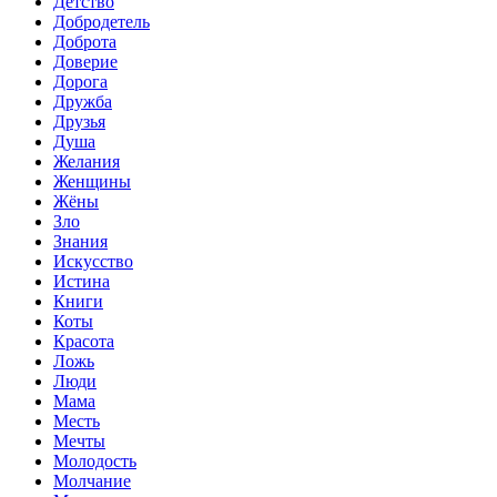
Детство
Добродетель
Доброта
Доверие
Дорога
Дружба
Друзья
Душа
Желания
Женщины
Жёны
Зло
Знания
Искусство
Истина
Книги
Коты
Красота
Ложь
Люди
Мама
Месть
Мечты
Молодость
Молчание