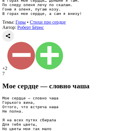
В горах мое сердце… Доныне я там.
По следу оленя лечу по скалам.
Гоню я оленя, пугаю козу.
В горах мое сердце, а сам я внизу!
Темы:
Горы
•
Стихи про сердце
Автор:
Роберт Бёрнс
+2
7
Мое сердце — словно чаша
Мое сердце — словно чаша
Горького вина,
Оттого, что встреча наша
Не полна.
Я на всех путях сбирала
Для тебя цветы,
Но цветы мои так мало