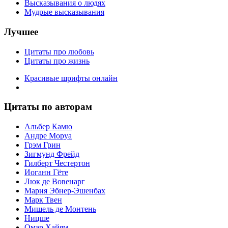
Высказывания о людях
Мудрые высказывания
Лучшее
Цитаты про любовь
Цитаты про жизнь
Красивые шрифты онлайн
Цитаты по авторам
Альбер Камю
Андре Моруа
Грэм Грин
Зигмунд Фрейд
Гилберт Честертон
Иоганн Гёте
Люк де Вовенарг
Мария Эбнер-Эшенбах
Марк Твен
Мишель де Монтень
Ницше
Омар Хайям