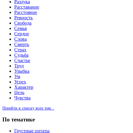
Разлука
Расставание
Расстояние
Ревность
Свобода
Семья
Сердце
Слова
Смерть
Страх
Судьба
Счастье
Труд
Улыбка
Ум
Успех
Характер
Цель
Чувства
Перейти к списку всех тем...
По тематике
Грустные цитаты