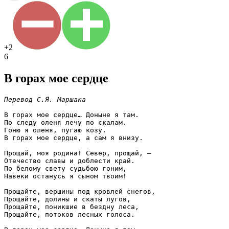
+2
6
В горах мое сердце
Перевод С.Я. Маршака
В горах мое сердце… Доныне я там.
По следу оленя лечу по скалам.
Гоню я оленя, пугаю козу.
В горах мое сердце, а сам я внизу.
Прощай, моя родина! Север, прощай, —
Отечество славы и доблести край.
По белому свету судьбою гоним,
Навеки останусь я сыном твоим!
Прощайте, вершины под кровлей снегов,
Прощайте, долины и скаты лугов,
Прощайте, поникшие в бездну леса,
Прощайте, потоков лесных голоса.