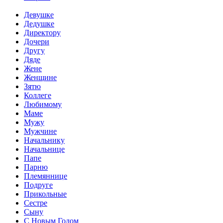
Девушке
Дедушке
Директору
Дочери
Другу
Дяде
Жене
Женщине
Зятю
Коллеге
Любимому
Маме
Мужу
Мужчине
Начальнику
Начальнице
Папе
Парню
Племяннице
Подруге
Прикольные
Сестре
Сыну
С Новым Годом