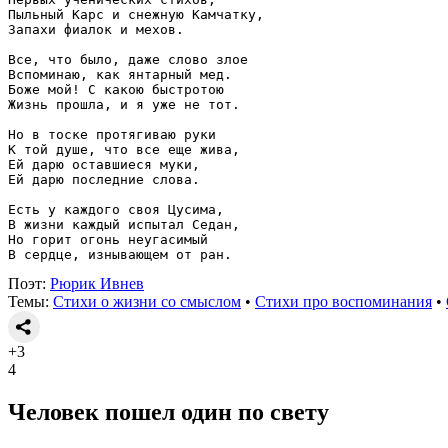
Пыльный Карс и снежную Камчатку,
Запахи фиалок и мехов.
Все, что было, даже слово злое
Вспоминаю, как янтарный мед.
Боже мой! С какою быстротою
Жизнь прошла, и я уже не тот.
Но в тоске протягиваю руки
К той душе, что все еще жива,
Ей дарю оставшиеся муки,
Ей дарю последние слова.
Есть у каждого своя Цусима,
В жизни каждый испытал Седан,
Но горит огонь неугасимый
В сердце, изнывающем от ран.
Поэт:
Рюрик Ивнев
Темы:
Стихи о жизни со смыслом
•
Стихи про воспоминания
•
+3
4
Человек пошел один по свету