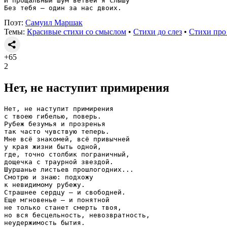
И прощальный шум ветвей я слышу
Без тебя — один за нас двоих.
Поэт:
Самуил Маршак
Темы:
Красивые стихи со смыслом
•
Стихи до слез
•
Стихи про
+65
2
Нет, не наступит примирения
Нет, не наступит примирения
с твоею гибелью, поверь.
Рубеж безумья и прозренья
так часто чувствую теперь.
Мне всё знакомей, всё привычней
у края жизни быть одной,
где, точно столбик пограничный,
дощечка с траурной звездой.
Шуршанье листьев прошлогодних...
Смотрю и знаю: подхожу
к невидимому рубежу.
Страшнее сердцу — и свободней.
Еще мгновенье — и понятной
не только станет смерть твоя,
но вся бесцельность, невозвратность,
неудержимость бытия.