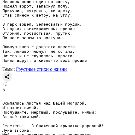
Человек пошел один по свету,
Поднял ворот, запахнул полу.
Прикурил, сутулясь, сигарету,
Став спиною к ветру, на углу.
В парк вошел. Зеленоватый прудик.
В лодках свежекрашенных причал.
Отломил, посвистывая, прутик,
По ноге зачем-то постучал.
Плюнул вниз с дощатого помоста.
Так, лениво плюнул, не со зла.
Ничего и не случилось, просто
Понял вдруг: а жизнь-то ведь прошла.
Темы:
Грустные стихи о жизни
+3
5
Осыпались листья над Вашей могилой,
И пахнет зимой.
Послушайте, мертвый, послушайте, милый:
Вы всё-таки мой.
Смеетесь! — В блаженной крылатке дорожной!
Луна высока.
Мой — так несомненно и так непреложно,