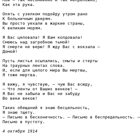
Как эта рука.
Опять с узелком подойду утром рано
К больничным дверям.
Вы просто уехали в жаркие страны,
К великим морям.
Я Вас целовала! Я Вам колдовала!
Смеюсь над загробною тьмой!
Я смерти не верю! Я жду Вас с вокзала —
Домой!
Пусть листья осыпались, смыты и стерты
На траурных лентах слова.
И, если для целого мира Вы мертвы,
Я тоже мертва.
Я вижу, я чувствую, — чую Вас всюду,
— Что ленты от Ваших венков! —
Я Вас не забыла и Вас не забуду
Во веки веков!
Таких обещаний я знаю бесцельность,
Я знаю тщету.
— Письмо в бесконечность. — Письмо в беспредельность. —
Письмо в пустоту.
4 октября 1914