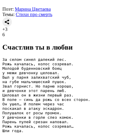
Поэт:
Марина Цветаева
Темы:
Стихи про смерть
+3
6
Счастлив ты в любви
За селом синел далекий лес.
Рожь качалась, колос созревал.
Молодой буденновский боец
у межи девчонку целовал.
Был у парня залихватский чуб,
на губе мальчишеский пушок.
Звал горнист. Но парню хорошо,
и девчонке этот парень люб.
Целовал он в жизни первый раз.
В поле — синь да рожь со всех сторон.
Он ушел… И полем через час
поскакал в атаку эскадрон.
Полушалок от росы промок.
У девчонки в горле слез комок.
Парень пулей срезан наповал.
Рожь качалась, колос созревал…
Шли года.