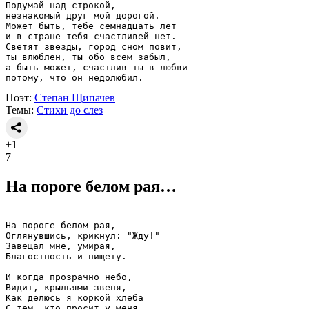
Подумай над строкой,
незнакомый друг мой дорогой.
Может быть, тебе семнадцать лет
и в стране тебя счастливей нет.
Светят звезды, город сном повит,
ты влюблен, ты обо всем забыл,
а быть может, счастлив ты в любви
потому, что он недолюбил.
Поэт:
Степан Щипачев
Темы:
Стихи до слез
+1
7
На пороге белом рая…
На пороге белом рая,
Оглянувшись, крикнул: "Жду!"
Завещал мне, умирая,
Благостность и нищету.
И когда прозрачно небо,
Видит, крыльями звеня,
Как делюсь я коркой хлеба
С тем, кто просит у меня.