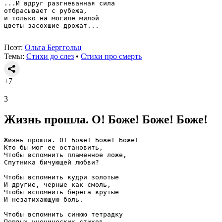
...И вдруг разгневанная сила
отбрасывает с рубежа,
и только на могиле милой
цветы засохшие дрожат...
Поэт:
Ольга Берггольц
Темы:
Стихи до слез
•
Стихи про смерть
+7
3
Жизнь прошла. О! Боже! Боже! Боже!
Жизнь прошла. О! Боже! Боже! Боже!
Кто бы мог ее остановить,
Чтобы вспомнить пламенное ложе,
Спутника бичующей любви?
Чтобы вспомнить кудри золотые
И другие, черные как смоль,
Чтобы вспомнить берега крутые
И незатихающую боль.
Чтобы вспомнить синюю тетрадку
Первых ученических стихов,