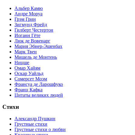
Альбер Камю
Андре Моруа
Грэм Грин
Зигмунд Фрейд
Гилберт Честертон
Иоганн Гёте
Люк де Вовенарг
Мария Эбнер-Эшенбах
Марк Твен
Мишель де Монтень
Ницше
Омар Хайям
Оскар Уайльд
Сомерсет Моэм
Франсуa де Ларошфуко
Франц Кафка
Цитаты великих людей
Стихи
Александр Пушкин
Грустные стихи
Грустные стихи о любви
Красивые стихи