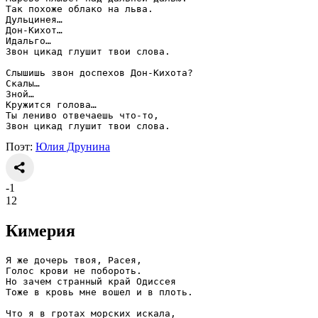
Так похоже облако на льва.
Дульцинея…
Дон-Кихот…
Идальго…
Звон цикад глушит твои слова.
Слышишь звон доспехов Дон-Кихота?
Скалы…
Зной…
Кружится голова…
Ты лениво отвечаешь что-то,
Звон цикад глушит твои слова.
Поэт:
Юлия Друнина
-1
12
Кимерия
Я же дочерь твоя, Расея,
Голос крови не побороть.
Но зачем странный край Одиссея
Тоже в кровь мне вошел и в плоть.
Что я в гротах морских искала,