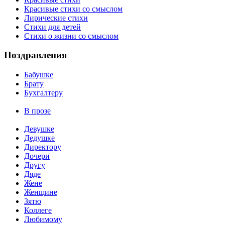
Красивые стихи со смыслом
Лирические стихи
Стихи для детей
Стихи о жизни со смыслом
Поздравления
Бабушке
Брату
Бухгалтеру
В прозе
Девушке
Дедушке
Директору
Дочери
Другу
Дяде
Жене
Женщине
Зятю
Коллеге
Любимому