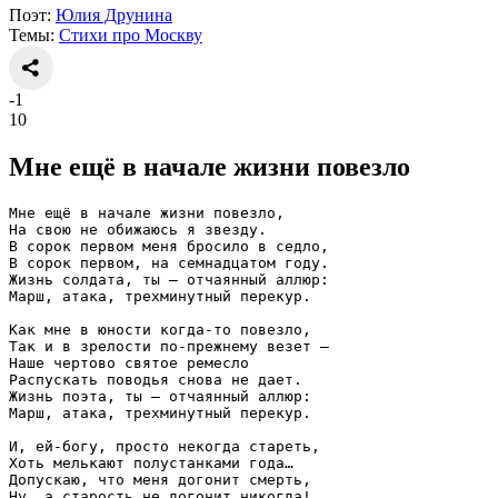
Поэт:
Юлия Друнина
Темы:
Стихи про Москву
-1
10
Мне ещё в начале жизни повезло
Мне ещё в начале жизни повезло,
На свою не обижаюсь я звезду.
В сорок первом меня бросило в седло,
В сорок первом, на семнадцатом году.
Жизнь солдата, ты — отчаянный аллюр:
Марш, атака, трехминутный перекур.
Как мне в юности когда-то повезло,
Так и в зрелости по-прежнему везет —
Наше чертово святое ремесло
Распускать поводья снова не дает.
Жизнь поэта, ты — отчаянный аллюр:
Марш, атака, трехминутный перекур.
И, ей-богу, просто некогда стареть,
Хоть мелькают полустанками года…
Допускаю, что меня догонит смерть,
Ну, а старость не догонит никогда!