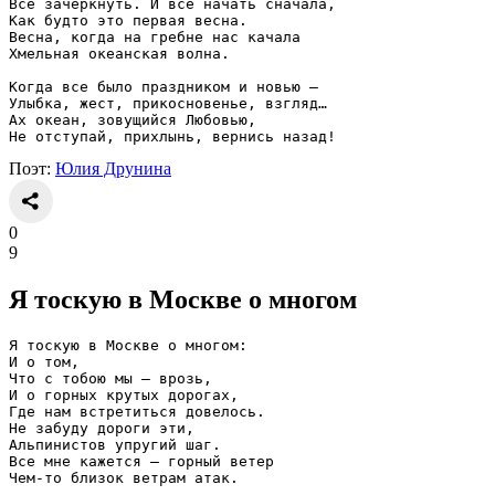
Все зачеркнуть. И все начать сначала,
Как будто это первая весна.
Весна, когда на гребне нас качала
Хмельная океанская волна.
Когда все было праздником и новью —
Улыбка, жест, прикосновенье, взгляд…
Ах океан, зовущийся Любовью,
Не отступай, прихлынь, вернись назад!
Поэт:
Юлия Друнина
0
9
Я тоскую в Москве о многом
Я тоскую в Москве о многом:
И о том,
Что с тобою мы — врозь,
И о горных крутых дорогах,
Где нам встретиться довелось.
Не забуду дороги эти,
Альпинистов упругий шаг.
Все мне кажется — горный ветер
Чем-то близок ветрам атак.