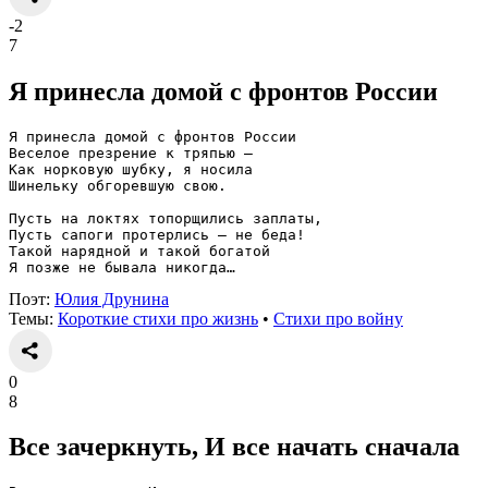
-2
7
Я принесла домой с фронтов России
Я принесла домой с фронтов России
Веселое презрение к тряпью —
Как норковую шубку, я носила
Шинельку обгоревшую свою.
Пусть на локтях топорщились заплаты,
Пусть сапоги протерлись — не беда!
Такой нарядной и такой богатой
Я позже не бывала никогда…
Поэт:
Юлия Друнина
Темы:
Короткие стихи про жизнь
•
Стихи про войну
0
8
Все зачеркнуть, И все начать сначала