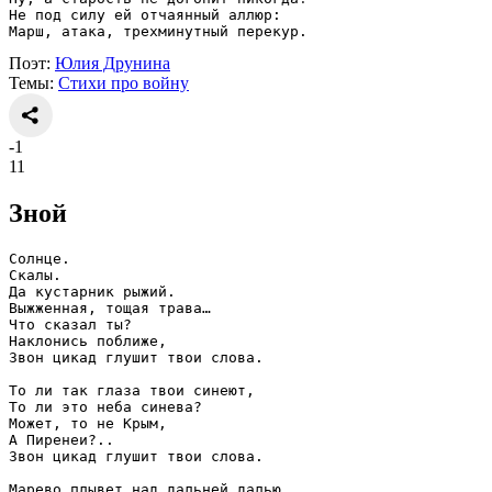
Не под силу ей отчаянный аллюр:
Марш, атака, трехминутный перекур.
Поэт:
Юлия Друнина
Темы:
Стихи про войну
-1
11
Зной
Солнце.
Скалы.
Да кустарник рыжий.
Выжженная, тощая трава…
Что сказал ты?
Наклонись поближе,
Звон цикад глушит твои слова.
То ли так глаза твои синеют,
То ли это неба синева?
Может, то не Крым,
А Пиренеи?..
Звон цикад глушит твои слова.
Марево плывет над дальней далью.