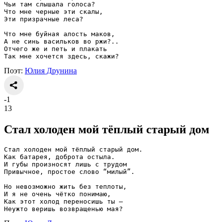
Чьи там слышала голоса?
Что мне черные эти скалы,
Эти призрачные леса?
Что мне буйная алость маков,
А не синь васильков во ржи?..
Отчего же и петь и плакать
Так мне хочется здесь, скажи?
Поэт:
Юлия Друнина
-1
13
Стал холоден мой тёплый старый дом
Стал холоден мой тёплый старый дом.
Как батарея, доброта остыла.
И губы произносят лишь с трудом
Привычное, простое слово “милый”.
Но невозможно жить без теплоты,
И я не очень чётко понимаю,
Как этот холод переносишь ты —
Неужто веришь возвращенью мая?