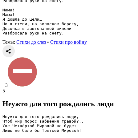
Разбросала руки на снегу.
Мама!
Мама!
Я дошла до цели…
Но в степи, на волжском берегу,
Девочка в заштопанной шинели
Разбросала руки на снегу.
Темы:
Стихи до слез
•
Стихи про войну
+3
5
Неужто для того рождались люди
Неужто для того рождались люди,
Чтоб мир порос забвения травой?..
Уже Четвёртой Мировой не будет —
Лишь не было бы Третьей Мировой!