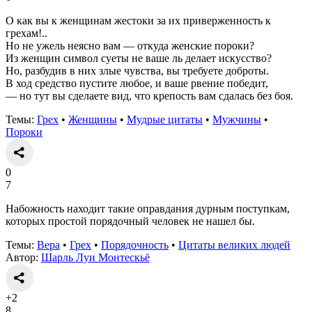
О как вы к женщинам жестоки за их приверженность к
грехам!..
Но не ужель неясно вам — откуда женские пороки?
Из женщин символ суеты не ваше ль делает искусство?
Но, разбудив в них злые чувства, вы требуете доброты.
В ход средство пустите любое, и ваше рвение победит,
— но тут вы сделаете вид, что крепость вам сдалась без боя.
Темы:
Грех
•
Женщины
•
Мудрые цитаты
•
Мужчины
•
Пороки
0
7
Набожность находит такие оправдания дурным поступкам,
которых простой порядочный человек не нашел бы.
Темы:
Вера
•
Грех
•
Порядочность
•
Цитаты великих людей
Автор:
Шарль Луи Монтескьё
+2
8