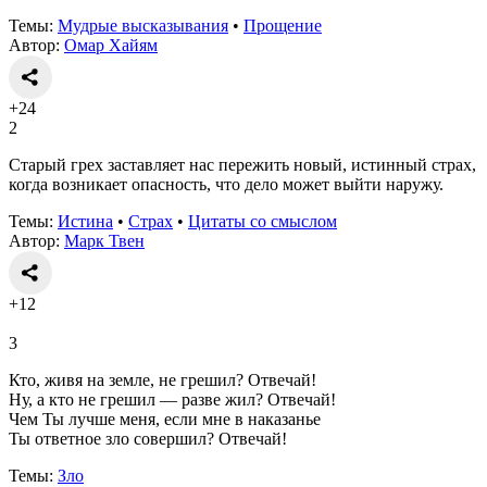
Темы:
Мудрые высказывания
•
Прощение
Автор:
Омар Хайям
+24
2
Старый грех заставляет нас пережить новый, истинный страх,
когда возникает опасность, что дело может выйти наружу.
Темы:
Истина
•
Страх
•
Цитаты со смыслом
Автор:
Марк Твен
+12
3
Кто, живя на земле, не грешил? Отвечай!
Ну, а кто не грешил — разве жил? Отвечай!
Чем Ты лучше меня, если мне в наказанье
Ты ответное зло совершил? Отвечай!
Темы:
Зло