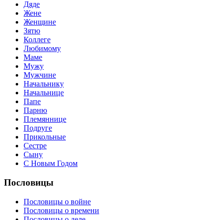
Дяде
Жене
Женщине
Зятю
Коллеге
Любимому
Маме
Мужу
Мужчине
Начальнику
Начальнице
Папе
Парню
Племяннице
Подруге
Прикольные
Сестре
Сыну
С Новым Годом
Пословицы
Пословицы о войне
Пословицы о времени
Пословицы о деле