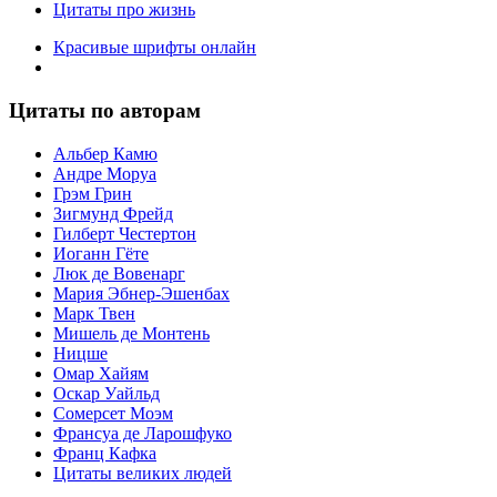
Цитаты про жизнь
Красивые шрифты онлайн
Цитаты по авторам
Альбер Камю
Андре Моруа
Грэм Грин
Зигмунд Фрейд
Гилберт Честертон
Иоганн Гёте
Люк де Вовенарг
Мария Эбнер-Эшенбах
Марк Твен
Мишель де Монтень
Ницше
Омар Хайям
Оскар Уайльд
Сомерсет Моэм
Франсуa де Ларошфуко
Франц Кафка
Цитаты великих людей