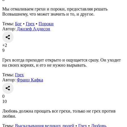
Мы отмаливаем грехи и пороки, предоставляя решать
Всевышнему, что может значить и то, и другое.
Темы:
Бог
•
Грех
•
Пороки
Автор:
Джозеф Аддисон
+2
9
Грех всегда приходит открыто и ощущается сразу. Он уходит
на своих корнях, и его не нужно вырывать.
Темы:
Грех
Автор:
Франц Кафка
0
10
Любовь должна прощать все грехи, только не грех против
любви.
Темы:
Высказывания великих людей
•
Грех
•
Любовь