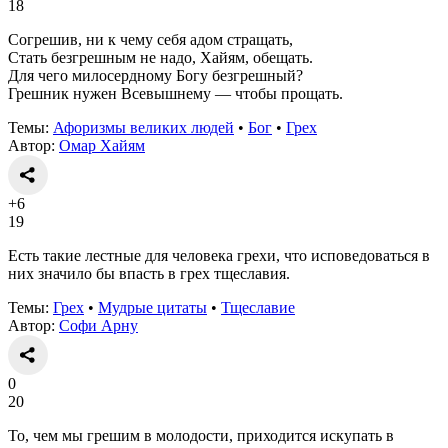
18
Согрешив, ни к чему себя адом стращать,
Стать безгрешным не надо, Хайям, обещать.
Для чего милосердному Богу безгрешный?
Грешник нужен Всевышнему — чтобы прощать.
Темы:
Афоризмы великих людей
•
Бог
•
Грех
Автор:
Омар Хайям
+6
19
Есть такие лестные для человека грехи, что исповедоваться в
них значило бы впасть в грех тщеславия.
Темы:
Грех
•
Мудрые цитаты
•
Тщеславие
Автор:
Софи Арну
0
20
То, чем мы грешим в молодости, приходится искупать в