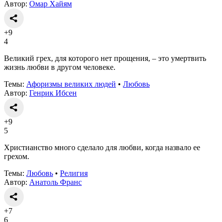
Автор:
Омар Хайям
+9
4
Великий грех, для которого нет прощения, – это умертвить
жизнь любви в другом человеке.
Темы:
Афоризмы великих людей
•
Любовь
Автор:
Генрик Ибсен
+9
5
Христианство много сделало для любви, когда назвало ее
грехом.
Темы:
Любовь
•
Религия
Автор:
Анатоль Франс
+7
6