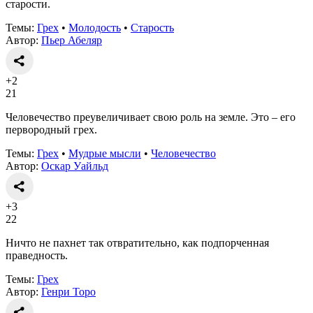
старости.
Темы:
Грех
•
Молодость
•
Старость
Автор:
Пьер Абеляр
+2
21
Человечество преувеличивает свою роль на земле. Это – его
первородный грех.
Темы:
Грех
•
Мудрые мысли
•
Человечество
Автор:
Оскар Уайльд
+3
22
Ничто не пахнет так отвратительно, как подпорченная
праведность.
Темы:
Грех
Автор:
Генри Торо