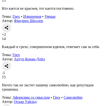
13
Кто кается не краснея, тот кается постоянно.
Темы:
Грех
•
Извинения
•
Умные
Автор:
Фридрих Шиллер
+2
14
Каждый в грехе, совершенном вдвоем, отвечает сам за себя.
Темы:
Грех
Автор:
Артур Конан-Дойл
-1
15
Ничто так не льстит нашему самолюбию, как репутация
грешника.
Темы:
Афоризмы со смыслом
•
Грех
•
Самолюбие
Автор:
Оскар Уайльд