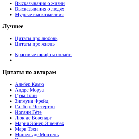
Высказывания о жизни
Высказывания о людях
Мудрые высказывания
Лучшее
Цитаты про любовь
Цитаты про жизнь
Красивые шрифты онлайн
Цитаты по авторам
Альбер Камю
Андре Моруа
Грэм Грин
Зигмунд Фрейд
Гилберт Честертон
Иоганн Гёте
Люк де Вовенарг
Мария Эбнер-Эшенбах
Марк Твен
Мишель де Монтень