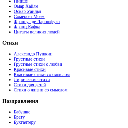
Ницше
Омар Хайям
Оскар Уайльд
Сомерсет Моэм
Франсуa де Ларошфуко
Франц Кафка
Цитаты великих людей
Стихи
Александр Пушкин
Грустные стихи
Грустные стихи о любви
Красивые стихи
Красивые стихи со смыслом
Лирические стихи
Стихи для детей
Стихи о жизни со смыслом
Поздравления
Бабушке
Брату
Бухгалтеру