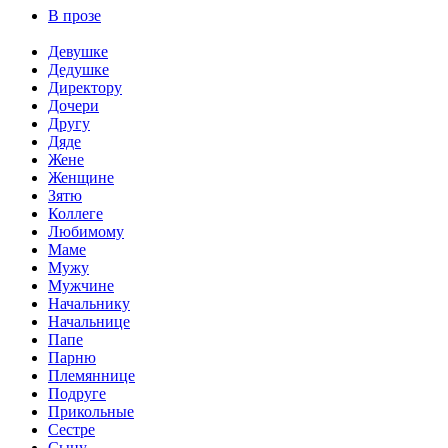
В прозе
Девушке
Дедушке
Директору
Дочери
Другу
Дяде
Жене
Женщине
Зятю
Коллеге
Любимому
Маме
Мужу
Мужчине
Начальнику
Начальнице
Папе
Парню
Племяннице
Подруге
Прикольные
Сестре
Сыну