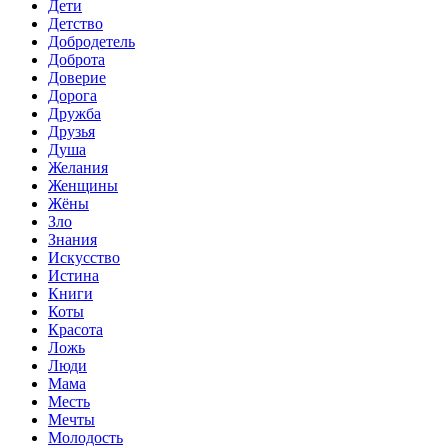
Дети
Детство
Добродетель
Доброта
Доверие
Дорога
Дружба
Друзья
Душа
Желания
Женщины
Жёны
Зло
Знания
Искусство
Истина
Книги
Коты
Красота
Ложь
Люди
Мама
Месть
Мечты
Молодость