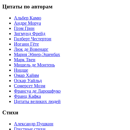
Цитаты по авторам
Альбер Камю
Андре Моруа
Грэм Грин
Зигмунд Фрейд
Гилберт Честертон
Иоганн Гёте
Люк де Вовенарг
Мария Эбнер-Эшенбах
Марк Твен
Мишель де Монтень
Ницше
Омар Хайям
Оскар Уайльд
Сомерсет Моэм
Франсуa де Ларошфуко
Франц Кафка
Цитаты великих людей
Стихи
Александр Пушкин
Грустные стихи