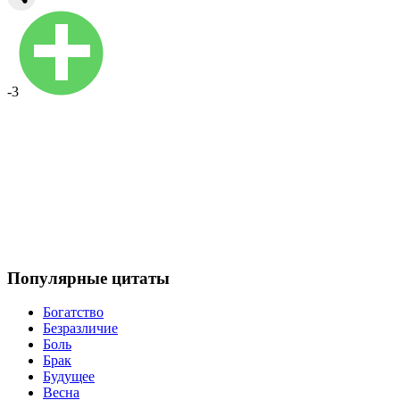
-3
Популярные цитаты
Богатство
Безразличие
Боль
Брак
Будущее
Весна