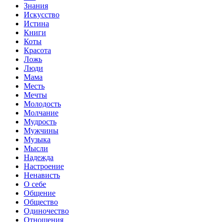
Знания
Искусство
Истина
Книги
Коты
Красота
Ложь
Люди
Мама
Месть
Мечты
Молодость
Молчание
Мудрость
Мужчины
Музыка
Мысли
Надежда
Настроение
Ненависть
О себе
Общение
Общество
Одиночество
Отношения