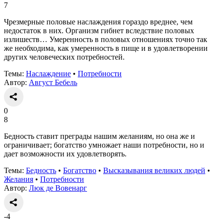
7
Чрезмерные половые наслаждения гораздо вреднее, чем
недостаток в них. Организм гибнет вследствие половых
излишеств… Умеренность в половых отношениях точно так
же необходима, как умеренность в пище и в удовлетворении
других человеческих потребностей.
Темы:
Наслаждение
•
Потребности
Автор:
Август Бебель
0
8
Бедность ставит преграды нашим желаниям, но она же и
ограничивает; богатство умножает наши потребности, но и
дает возможности их удовлетворять.
Темы:
Бедность
•
Богатство
•
Высказывания великих людей
•
Желания
•
Потребности
Автор:
Люк де Вовенарг
-4