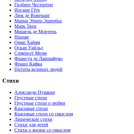
Гилберт Честертон
Иоганн Гёте
Люк де Вовенарг
Мария Эбнер-Эшенбах
Марк Твен
Мишель де Монтень
Ницше
Омар Хайям
Оскар Уайльд
Сомерсет Моэм
Франсуa де Ларошфуко
Франц Кафка
Цитаты великих людей
Стихи
Александр Пушкин
Грустные стихи
Грустные стихи о любви
Красивые стихи
Красивые стихи со смыслом
Лирические стихи
Стихи для детей
Стихи о жизни со смыслом