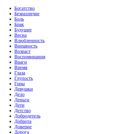
Богатство
Безразличие
Боль
Брак
Будущее
Весна
Влюбленность
Внешность
Возраст
Воспоминания
Враги
Время
Глаза
Глупость
Горы
Девушки
Дело
Деньги
Дети
Детство
Добродетель
Доброта
Доверие
Дорога