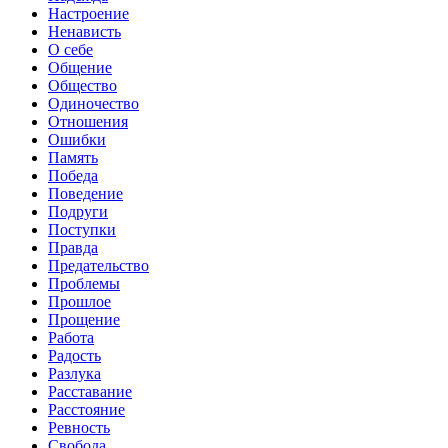
Настроение
Ненависть
О себе
Общение
Общество
Одиночество
Отношения
Ошибки
Память
Победа
Поведение
Подруги
Поступки
Правда
Предательство
Проблемы
Прошлое
Прощение
Работа
Радость
Разлука
Расставание
Расстояние
Ревность
Свобода