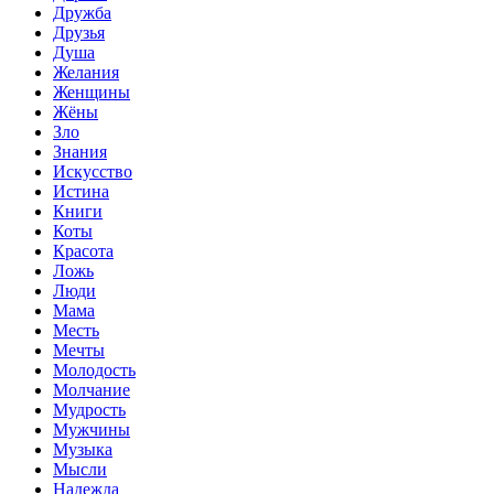
Дружба
Друзья
Душа
Желания
Женщины
Жёны
Зло
Знания
Искусство
Истина
Книги
Коты
Красота
Ложь
Люди
Мама
Месть
Мечты
Молодость
Молчание
Мудрость
Мужчины
Музыка
Мысли
Надежда