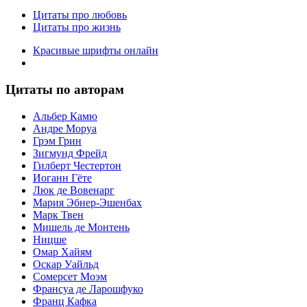
Цитаты про любовь
Цитаты про жизнь
Красивые шрифты онлайн
Цитаты по авторам
Альбер Камю
Андре Моруа
Грэм Грин
Зигмунд Фрейд
Гилберт Честертон
Иоганн Гёте
Люк де Вовенарг
Мария Эбнер-Эшенбах
Марк Твен
Мишель де Монтень
Ницше
Омар Хайям
Оскар Уайльд
Сомерсет Моэм
Франсуa де Ларошфуко
Франц Кафка