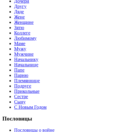
Дочери
Другу
Дяде
Жене
Женщине
Зятю
Коллеге
Любимому
Маме
Мужу
Мужчине
Начальнику
Начальнице
Папе
Парню
Племяннице
Подруге
Прикольные
Сестре
Сыну
С Новым Годом
Пословицы
Пословицы о войне