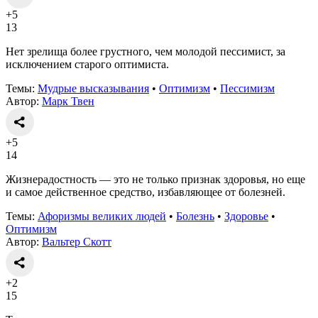
+5
13
Нет зрелища более грустного, чем молодой пессимист, за
исключением старого оптимиста.
Темы:
Мудрые высказывания
•
Оптимизм
•
Пессимизм
Автор:
Марк Твен
+5
14
Жизнерадостность — это не только признак здоровья, но еще
и самое действенное средство, избавляющее от болезней.
Темы:
Афоризмы великих людей
•
Болезнь
•
Здоровье
•
Оптимизм
Автор:
Вальтер Скотт
+2
15