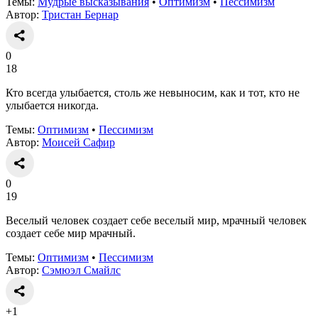
Темы:
Мудрые высказывания
•
Оптимизм
•
Пессимизм
Автор:
Тристан Бернар
0
18
Кто всегда улыбается, столь же невыносим, как и тот, кто не
улыбается никогда.
Темы:
Оптимизм
•
Пессимизм
Автор:
Моисей Сафир
0
19
Веселый человек создает себе веселый мир, мрачный человек
создает себе мир мрачный.
Темы:
Оптимизм
•
Пессимизм
Автор:
Сэмюэл Смайлс
+1