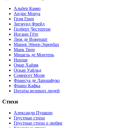
Альбер Камю
Андре Моруа
Грэм Грин
Зигмунд Фрейд
Гилберт Честертон
Иоганн Гёте
Люк де Вовенарг
Мария Эбнер-Эшенбах
Марк Твен
Мишель де Монтень
Ницше
Омар Хайям
Оскар Уайльд
Сомерсет Моэм
Франсуa де Ларошфуко
Франц Кафка
Цитаты великих людей
Стихи
Александр Пушкин
Грустные стихи
Грустные стихи о любви