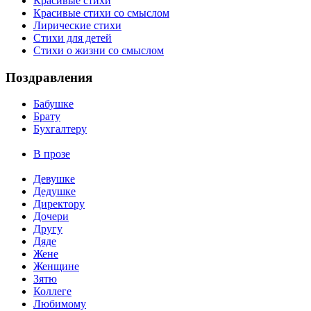
Красивые стихи
Красивые стихи со смыслом
Лирические стихи
Стихи для детей
Стихи о жизни со смыслом
Поздравления
Бабушке
Брату
Бухгалтеру
В прозе
Девушке
Дедушке
Директору
Дочери
Другу
Дяде
Жене
Женщине
Зятю
Коллеге
Любимому