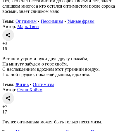
Тот, кто стал пессимистом до сорока восьми лет, знает
слишком много; а кто остался оптимистом после сорока
восьми, знает слишком мало.
Темы:
Оптимизм
•
Пессимизм
•
Умные фразы
Автор:
Марк Твен
+3
16
Встанем утром и руки друг другу пожмём,
На минуту забудем о горе своём,
С наслаждением вдохнем этот утренний воздух,
Полной грудью, пока ещё дышим, вдохнём.
Темы:
Жизнь
•
Оптимизм
Автор:
Омар Хайям
+7
17
Глупее оптимизма может быть только пессимизм.