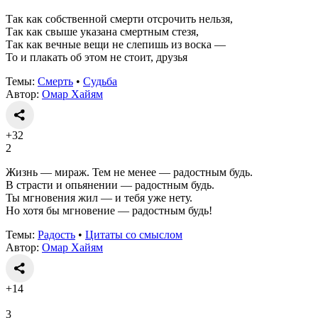
Так как собственной смерти отсрочить нельзя,
Так как свыше указана смертным стезя,
Так как вечные вещи не слепишь из воска —
То и плакать об этом не стоит, друзья
Темы:
Смерть
•
Судьба
Автор:
Омар Хайям
+32
2
Жизнь — мираж. Тем не менее — радостным будь.
В страсти и опьянении — радостным будь.
Ты мгновения жил — и тебя уже нету.
Но хотя бы мгновение — радостным будь!
Темы:
Радость
•
Цитаты со смыслом
Автор:
Омар Хайям
+14
3