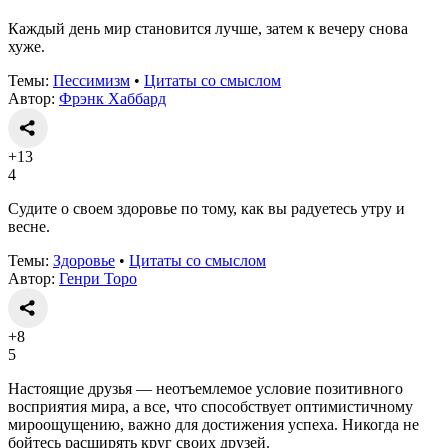
Каждый день мир становится лучше, затем к вечеру снова
хуже.
Темы:
Пессимизм
•
Цитаты со смыслом
Автор:
Фрэнк Хаббард
+13
4
Судите о своем здоровье по тому, как вы радуетесь утру и
весне.
Темы:
Здоровье
•
Цитаты со смыслом
Автор:
Генри Торо
+8
5
Настоящие друзья — неотъемлемое условие позитивного
восприятия мира, а все, что способствует оптимистичному
мироощущению, важно для достижения успеха. Никогда не
бойтесь расширять круг своих друзей.