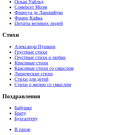
Оскар Уайльд
Сомерсет Моэм
Франсуa де Ларошфуко
Франц Кафка
Цитаты великих людей
Стихи
Александр Пушкин
Грустные стихи
Грустные стихи о любви
Красивые стихи
Красивые стихи со смыслом
Лирические стихи
Стихи для детей
Стихи о жизни со смыслом
Поздравления
Бабушке
Брату
Бухгалтеру
В прозе