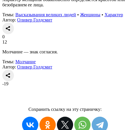
безобразием ее лица.
Темы:
Высказывания великих людей
•
Женщины
•
Характер
Автор:
Оливер Голдсмит
0
12
Молчание — знак согласия.
Темы:
Молчание
Автор:
Оливер Голдсмит
-19
Сохранить ссылку на эту страничку: