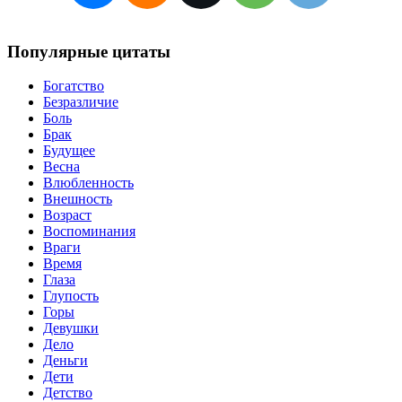
Популярные цитаты
Богатство
Безразличие
Боль
Брак
Будущее
Весна
Влюбленность
Внешность
Возраст
Воспоминания
Враги
Время
Глаза
Глупость
Горы
Девушки
Дело
Деньги
Дети
Детство