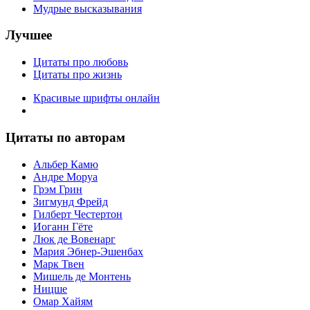
Мудрые высказывания
Лучшее
Цитаты про любовь
Цитаты про жизнь
Красивые шрифты онлайн
Цитаты по авторам
Альбер Камю
Андре Моруа
Грэм Грин
Зигмунд Фрейд
Гилберт Честертон
Иоганн Гёте
Люк де Вовенарг
Мария Эбнер-Эшенбах
Марк Твен
Мишель де Монтень
Ницше
Омар Хайям