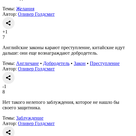
Темы:
Желания
Автор:
Оливер Голдсмит
+1
7
Английские законы карают преступление, китайские идут
дальше: они еще вознаграждают добродетель.
Темы:
Англичане
•
Добродетель
•
Закон
•
Преступление
Автор:
Оливер Голдсмит
-1
8
Нет такого нелепого заблуждения, которое не нашло бы
своего защитника.
Темы:
Заблуждение
Автор:
Оливер Голдсмит