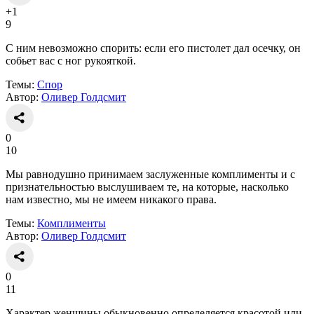
+1
9
С ним невозможно спорить: если его пистолет дал осечку, он
собьет вас с ног рукояткой.
Темы:
Спор
Автор:
Оливер Голдсмит
0
10
Мы равнодушно принимаем заслуженные комплименты и с
признательностью выслушиваем те, на которые, насколько
нам известно, мы не имеем никакого права.
Темы:
Комплименты
Автор:
Оливер Голдсмит
0
11
Характер женщины обыкновенно определяется красотой или