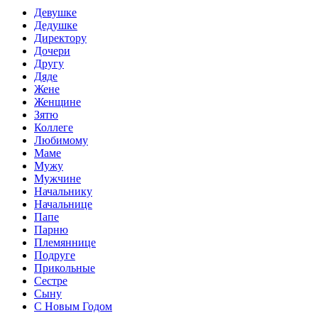
Девушке
Дедушке
Директору
Дочери
Другу
Дяде
Жене
Женщине
Зятю
Коллеге
Любимому
Маме
Мужу
Мужчине
Начальнику
Начальнице
Папе
Парню
Племяннице
Подруге
Прикольные
Сестре
Сыну
С Новым Годом