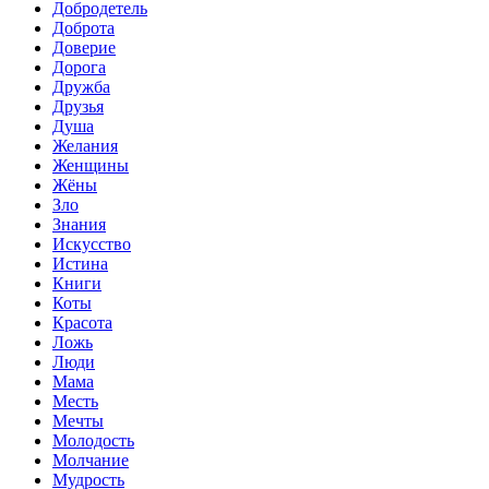
Добродетель
Доброта
Доверие
Дорога
Дружба
Друзья
Душа
Желания
Женщины
Жёны
Зло
Знания
Искусство
Истина
Книги
Коты
Красота
Ложь
Люди
Мама
Месть
Мечты
Молодость
Молчание
Мудрость