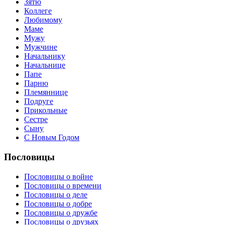
Зятю
Коллеге
Любимому
Маме
Мужу
Мужчине
Начальнику
Начальнице
Папе
Парню
Племяннице
Подруге
Прикольные
Сестре
Сыну
С Новым Годом
Пословицы
Пословицы о войне
Пословицы о времени
Пословицы о деле
Пословицы о добре
Пословицы о дружбе
Пословицы о друзьях