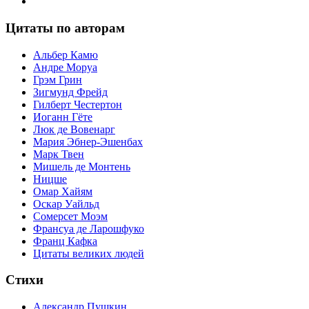
Цитаты по авторам
Альбер Камю
Андре Моруа
Грэм Грин
Зигмунд Фрейд
Гилберт Честертон
Иоганн Гёте
Люк де Вовенарг
Мария Эбнер-Эшенбах
Марк Твен
Мишель де Монтень
Ницше
Омар Хайям
Оскар Уайльд
Сомерсет Моэм
Франсуa де Ларошфуко
Франц Кафка
Цитаты великих людей
Стихи
Александр Пушкин