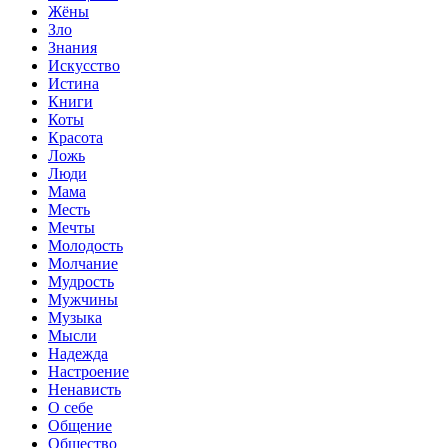
Жёны
Зло
Знания
Искусство
Истина
Книги
Коты
Красота
Ложь
Люди
Мама
Месть
Мечты
Молодость
Молчание
Мудрость
Мужчины
Музыка
Мысли
Надежда
Настроение
Ненависть
О себе
Общение
Общество