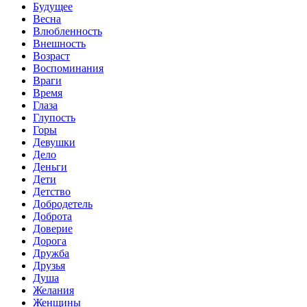
Будущее
Весна
Влюбленность
Внешность
Возраст
Воспоминания
Враги
Время
Глаза
Глупость
Горы
Девушки
Дело
Деньги
Дети
Детство
Добродетель
Доброта
Доверие
Дорога
Дружба
Друзья
Душа
Желания
Женщины