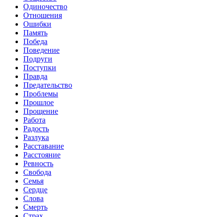
Одиночество
Отношения
Ошибки
Память
Победа
Поведение
Подруги
Поступки
Правда
Предательство
Проблемы
Прошлое
Прощение
Работа
Радость
Разлука
Расставание
Расстояние
Ревность
Свобода
Семья
Сердце
Слова
Смерть
Страх