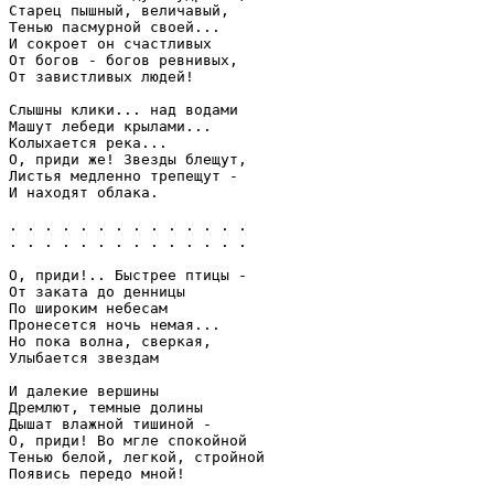
Старец пышный, величавый,
Тенью пасмурной своей...
И сокроет он счастливых
От богов - богов ревнивых,
От завистливых людей!
Слышны клики... над водами
Машут лебеди крылами...
Колыхается река...
О, приди же! Звезды блещут,
Листья медленно трепещут -
И находят облака.
. . . . . . . . . . . . . .
. . . . . . . . . . . . . .
О, приди!.. Быстрее птицы -
От заката до денницы
По широким небесам
Пронесется ночь немая...
Но пока волна, сверкая,
Улыбается звездам
И далекие вершины
Дремлют, темные долины
Дышат влажной тишиной -
О, приди! Во мгле спокойной
Тенью белой, легкой, стройной
Появись передо мной!