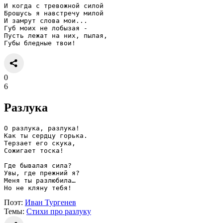
И когда с тревожной силой
Брошусь я навстречу милой
И замрут слова мои...
Губ моих не лобызая -
Пусть лежат на них, пылая,
Губы бледные твои!
0
6
Разлука
О разлука, разлука!
Как ты сердцу горька.
Терзает его скука,
Сожигает тоска!
Где бывалая сила?
Увы, где прежний я?
Меня ты разлюбила…
Но не кляну тебя!
Поэт:
Иван Тургенев
Темы:
Стихи про разлуку