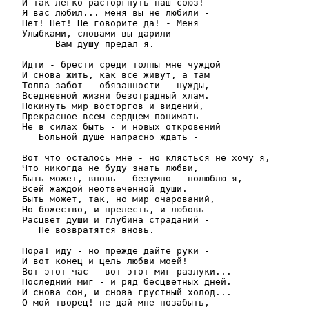
   И так легко расторгнуть наш союз!
   Я вас любил... меня вы не любили -
   Нет! Нет! Не говорите да! - Меня
   Улыбками, словами вы дарили -
         Вам душу предал я.
   Идти - брести среди толпы мне чуждой
   И снова жить, как все живут, а там
   Толпа забот - обязанности - нужды,-
   Вседневной жизни безотрадный хлам.
   Покинуть мир восторгов и видений,
   Прекрасное всем сердцем понимать
   Не в силах быть - и новых откровений
      Больной душе напрасно ждать -
   Вот что осталось мне - но клясться не хочу я,
   Что никогда не буду знать любви,
   Быть может, вновь - безумно - полюблю я,
   Всей жаждой неотвеченной души.
   Быть может, так, но мир очарований,
   Но божество, и прелесть, и любовь -
   Расцвет души и глубина страданий -
      Не возвратятся вновь.
   Пора! иду - но прежде дайте руки -
   И вот конец и цель любви моей!
   Вот этот час - вот этот миг разлуки...
   Последний миг - и ряд бесцветных дней.
   И снова сон, и снова грустный холод...
   О мой творец! не дай мне позабыть,