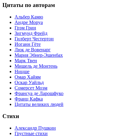
Цитаты по авторам
Альбер Камю
Андре Моруа
Грэм Грин
Зигмунд Фрейд
Гилберт Честертон
Иоганн Гёте
Люк де Вовенарг
Мария Эбнер-Эшенбах
Марк Твен
Мишель де Монтень
Ницше
Омар Хайям
Оскар Уайльд
Сомерсет Моэм
Франсуa де Ларошфуко
Франц Кафка
Цитаты великих людей
Стихи
Александр Пушкин
Грустные стихи