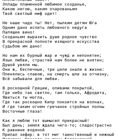
Эллады пламенной любимое созданье,
Какою негою, каким очарованьем
Твой светлый миф одет!
Не наше чадо ты! Нет, пылким детям Юга
Одним дано испить любовного недуга
Палящее вино!
Созданьем выразить душе родное чувство
В прекрасной полноте изящного искусства
Судьбою им дано!
Но нам их бурный жар и чужд и непонятен;
Язык любви, страстей нам более не внятен;
Душой увяли мы.
Они ж, беспечные, три цели знали в жизни:
Пленялись славою, на смерть шли за отчизну,
Всё забывали для любви.
В роскошной Греции, оливами покрытой,
Где небо так светло, там только, Афродита,
Явиться ты могла,
Где так роскошно Кипр покоится на волнах,
И где таким огнем гречанок стройных полны
Восточные глаза!
Как я люблю тот вымысел прекрасный!
Был день; земля ждала чего-то; сладострастно
К равнине водяной
Припал зефир: в тот миг таинственный и нежный