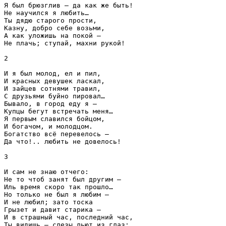
Я был брюзглив — да как же быть!
Не научился я любить…
Ты дядю старого прости,
Казну, добро себе возьми,
А как уложишь на покой —
Не плачь; ступай, махни рукой!
2
И я был молод, ел и пил,
И красных девушек ласкал,
И зайцев сотнями травил,
С друзьями буйно пировал…
Бывало, в город еду я —
Купцы бегут встречать меня…
Я первым славился бойцом,
И богачом, и молодцом.
Богатство всё перевелось —
Да что!.. любить не довелось!
3
И сам не знаю отчего:
Не то чтоб занят был другим —
Иль время скоро так прошло…
Но только не был я любим —
И не любил; зато тоска
Грызет и давит старика —
И в страшный час, последний час,
Ты видишь — слезы льют из глаз: