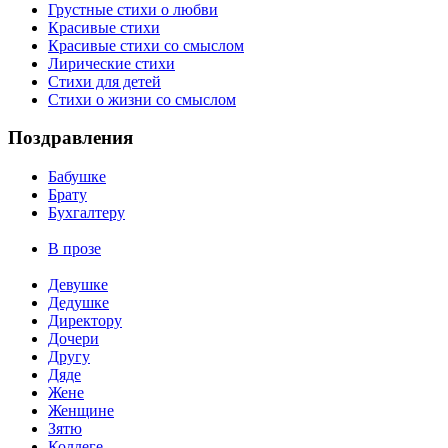
Грустные стихи о любви
Красивые стихи
Красивые стихи со смыслом
Лирические стихи
Стихи для детей
Стихи о жизни со смыслом
Поздравления
Бабушке
Брату
Бухгалтеру
В прозе
Девушке
Дедушке
Директору
Дочери
Другу
Дяде
Жене
Женщине
Зятю
Коллеге