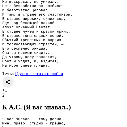
Не воскресал, не умирал...
Нет! беззаботно он влюбился
И безотчетно целовал.
И там, в стране его счастливой,
В стране широких, синих вод,
Где под белеющей оливой
Алоэс огненный цветет,
В стране лучей и красок ярких,
В стране томительных ночей,
Объятий трепетных и жарких
И торжествующих страстей, —
Его беспечно ожидая,
Она за пряжею сидит...
Да утром, косу заплетая,
Поет и ходит, и, вздыхая,
На море синее глядит.
Темы:
Грустные стихи о любви
+1
2
К А.С. (Я вас знавал..)
Я вас знавал... тому давно,
Мне, право, стыдно и грешно,