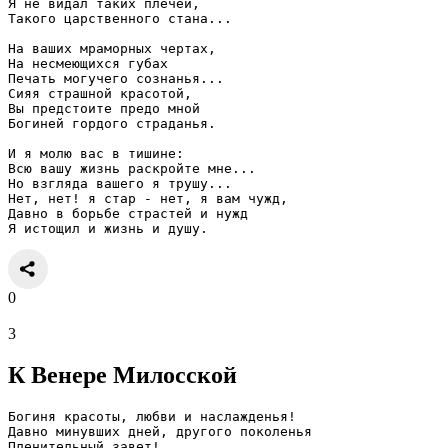
Я не видал таких плечей,
Такого царственного стана...
На ваших мраморных чертах,
На несмеющихся губах
Печать могучего сознанья...
Сияя страшной красотой,
Вы предстоите предо мной
Богиней гордого страданья.
И я молю вас в тишине:
Всю вашу жизнь раскройте мне...
Но взгляда вашего я трушу...
Нет, нет! я стар - нет, я вам чужд,
Давно в борьбе страстей и нужд
Я истощил и жизнь и душу.
0
3
К Венере Милосской
Богиня красоты, любви и наслажденья!
Давно минувших дней, другого поколенья
Пленительный завет!