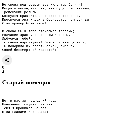
Но снова под резцом возникла ты, богиня!
Когда в последний раз, как будто бы святыни,
Трепещущим резцом
Коснулся Пракситель до своего созданья,
Проснулся жизни дух в бесчувственном ваяньи:
Стал мрамор божеством!
И снова мы к тебе стекаемся толпами;
Молчание храня, с поднятыми очами,
Любуемся тобой;
Ты снова царствуешь! Сынов страны далекой,
Ты покорила их пластической, высокой —
Своей бессмертной красотой!
0
4
Старый помещик
1
Вот и настал последний час…
Племянник, слушай старика.
Тебя я бранивал не раз
И за глазами и в глаза: