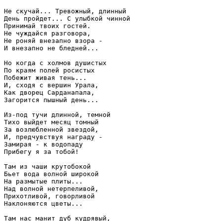
Не скучай... Тревожный, длинный
День пройдет... С улыбкой чинной
Принимай твоих гостей.
Не чуждайся разговора,
Не роняй внезапно взора -
И внезапно не бледней...
Но когда с холмов душистых
По краям полей росистых
Побежит живая тень...
И, сходя с вершин Урала,
Как дворец Сарданапала,
Загорится пышный день...
Из-под тучи длинной, темной
Тихо выйдет месяц томный
За возлюбленной звездой,
И, предчувствуя награду -
Замирая - к водопаду
Прибегу я за тобой!
Там из чаши крутобокой
Бьет вода волной широкой
На размытые плиты...
Над волной нетерпеливой,
Прихотливой, говорливой
Наклоняются цветы...
Там нас манит дуб кудрявый,