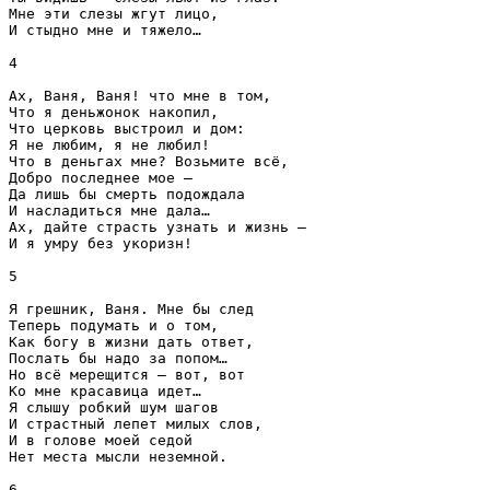
Мне эти слезы жгут лицо,
И стыдно мне и тяжело…
4
Ах, Ваня, Ваня! что мне в том,
Что я деньжонок накопил,
Что церковь выстроил и дом:
Я не любим, я не любил!
Что в деньгах мне? Возьмите всё,
Добро последнее мое —
Да лишь бы смерть подождала
И насладиться мне дала…
Ах, дайте страсть узнать и жизнь —
И я умру без укоризн!
5
Я грешник, Ваня. Мне бы след
Теперь подумать и о том,
Как богу в жизни дать ответ,
Послать бы надо за попом…
Но всё мерещится — вот, вот
Ко мне красавица идет…
Я слышу робкий шум шагов
И страстный лепет милых слов,
И в голове моей седой
Нет места мысли неземной.
6