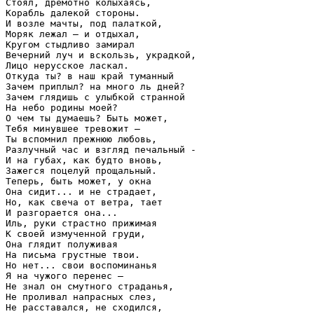
Стоял, дремотно колыхаясь,
Корабль далекой стороны.
И возле мачты, под палаткой,
Моряк лежал — и отдыхал,
Кругом стыдливо замирал
Вечерний луч и вскользь, украдкой,
Лицо нерусское ласкал.
Откуда ты? в наш край туманный
Зачем приплыл? на много ль дней?
Зачем глядишь с улыбкой странной
На небо родины моей?
О чем ты думаешь? Быть может,
Тебя минувшее тревожит —
Ты вспомнил прежнюю любовь,
Разлучный час и взгляд печальный -
И на губах, как будто вновь,
Зажегся поцелуй прощальный.
Теперь, быть может, у окна
Она сидит... и не страдает,
Но, как свеча от ветра, тает
И разгорается она...
Иль, руки страстно прижимая
К своей измученной груди,
Она глядит полуживая
На письма грустные твои.
Но нет... свои воспоминанья
Я на чужого перенес —
Не знал он смутного страданья,
Не проливал напрасных слез,
Не расставался, не сходился,