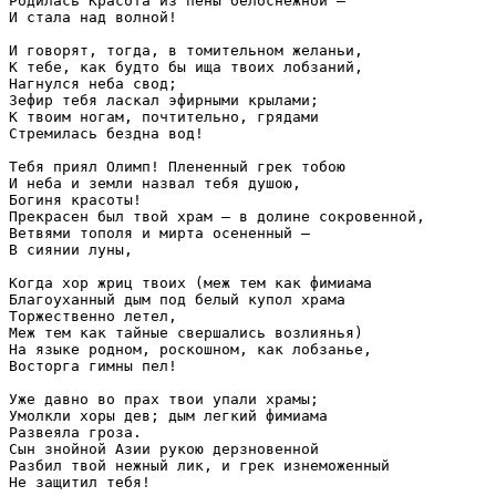
Родилась Красота из пены белоснежной —
И стала над волной!
И говорят, тогда, в томительном желаньи,
К тебе, как будто бы ища твоих лобзаний,
Нагнулся неба свод;
Зефир тебя ласкал эфирными крылами;
К твоим ногам, почтительно, грядами
Стремилась бездна вод!
Тебя приял Олимп! Плененный грек тобою
И неба и земли назвал тебя душою,
Богиня красоты!
Прекрасен был твой храм — в долине сокровенной,
Ветвями тополя и мирта осененный —
В сиянии луны,
Когда хор жриц твоих (меж тем как фимиама
Благоуханный дым под белый купол храма
Торжественно летел,
Меж тем как тайные свершались возлиянья)
На языке родном, роскошном, как лобзанье,
Восторга гимны пел!
Уже давно во прах твои упали храмы;
Умолкли хоры дев; дым легкий фимиама
Развеяла гроза.
Сын знойной Азии рукою дерзновенной
Разбил твой нежный лик, и грек изнеможенный
Не защитил тебя!