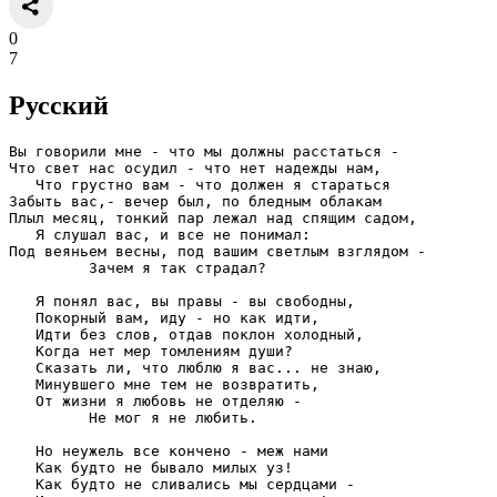
0
7
Русский
Вы говорили мне - что мы должны расстаться -
Что свет нас осудил - что нет надежды нам,
   Что грустно вам - что должен я стараться
Забыть вас,- вечер был, по бледным облакам
Плыл месяц, тонкий пар лежал над спящим садом,
   Я слушал вас, и все не понимал:
Под веяньем весны, под вашим светлым взглядом -
         Зачем я так страдал?
   Я понял вас, вы правы - вы свободны,
   Покорный вам, иду - но как идти,
   Идти без слов, отдав поклон холодный,
   Когда нет мер томлениям души?
   Сказать ли, что люблю я вас... не знаю,
   Минувшего мне тем не возвратить,
   От жизни я любовь не отделяю -
         Не мог я не любить.
   Но неужель все кончено - меж нами
   Как будто не бывало милых уз!
   Как будто не сливались мы сердцами -