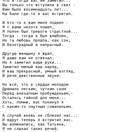
Что я тогда вас не заметил...
Вы только что вступили в свет -
Вам было восемнадцать лет...
На бале где-то я вас встретил.
И кто-то к вам меня подвел -
Я с вами нехотя пошел,
Я полон был тревоги страстной...
Тогда - тогда я был влюблен,
Но та любовь прошла, как сон,
И безотрадный и напрасный.
Другую женщину я ждал,
Я даже вам не отвечал,
Но я заметил ваши руки...
Заметил милый ваш наряд,
И ваш прекрасный, умный взгляд,
И речи девственные звуки.
Но всё, что в сердце молодом
Дремало легким, чутким сном
Перед внезапным пробужденьем,-
Осталось тайной для меня...
Хоть, помню, вас покинул я
С каким-то смутным сожаленьем.
А случай вновь не сблизил нас...
И вдруг теперь я встретил вас.
Вы изменились, как Татьяна,
Я не слыхал таких речей.