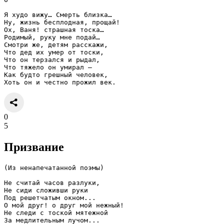
Я худо вижу… Смерть близка…
Ну, жизнь бесплодная, прощай!
Ох, Ваня! страшная тоска…
Родимый, руку мне подай…
Смотри же, детям расскажи,
Что дед их умер от тоски,
Что он терзался и рыдал,
Что тяжело он умирал —
Как будто грешный человек,
Хоть он и честно прожил век.
0
5
Призвание
(Из ненапечатанной поэмы)
Не считай часов разлуки,
Не сиди сложивши руки
Под решетчатым окном...
О мой друг! о друг мой нежный!
Не следи с тоской мятежной
За медлительным лучом...