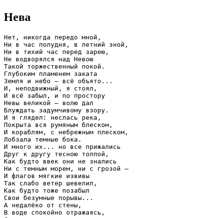
Нева
Нет, никогда передо мной,
Ни в час полудня, в летний зной,
Ни в тихий час перед зарею,
Не водворялся над Невою
Такой торжественный покой.
Глубоким пламенем заката
Земля и небо — всё объято...
И, неподвижный, я стоял,
И всё забыл, и по простору
Невы великой — волю дал
Блуждать задумчивому взору.
И я глядел: неслась река,
Покрыта вся румяным блеском,
И кораблям, с небрежным плеском,
Лобзала темные бока.
И много их... но все прижались
Друг к другу тесною толпой,
Как будто ввек они не знались
Ни с темным морем, ни с грозой —
И флагов мягкие извивы
Так слабо ветер шевелил,
Как будто тоже позабыл
Свои безумные порывы...
А недалёко от стены,
В воде спокойно отражаясь,