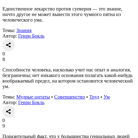
Единственное лекарство против суеверия — это знание,
ничто другое не может вывести этого чумного пятна из
человеческого ума.
Темы:
Знания
Автор:
Генри Бокль
0
8
Способности человека, насколько учит нас опыт и аналогия,
безграничны; нет никакого основания полагать какой-нибудь
воображаемый предел, на котором остановится человеческий
ум.
Темы:
Мудрые цитаты
•
Совершенство
•
Труд
•
Ум
Автор:
Генри Бокль
0
9
Поразительный факт, что у большинства гениальных людей