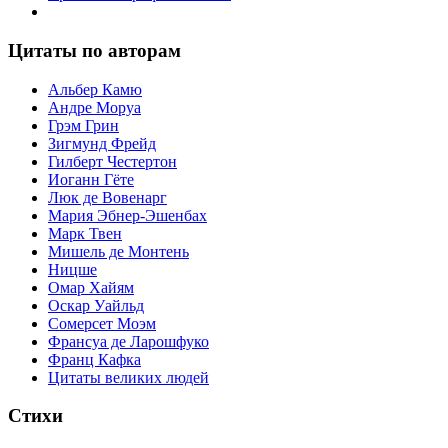
Цитаты по авторам
Альбер Камю
Андре Моруа
Грэм Грин
Зигмунд Фрейд
Гилберт Честертон
Иоганн Гёте
Люк де Вовенарг
Мария Эбнер-Эшенбах
Марк Твен
Мишель де Монтень
Ницше
Омар Хайям
Оскар Уайльд
Сомерсет Моэм
Франсуa де Ларошфуко
Франц Кафка
Цитаты великих людей
Стихи