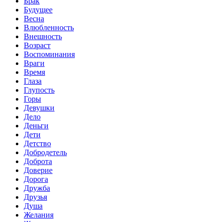
Брак
Будущее
Весна
Влюбленность
Внешность
Возраст
Воспоминания
Враги
Время
Глаза
Глупость
Горы
Девушки
Дело
Деньги
Дети
Детство
Добродетель
Доброта
Доверие
Дорога
Дружба
Друзья
Душа
Желания