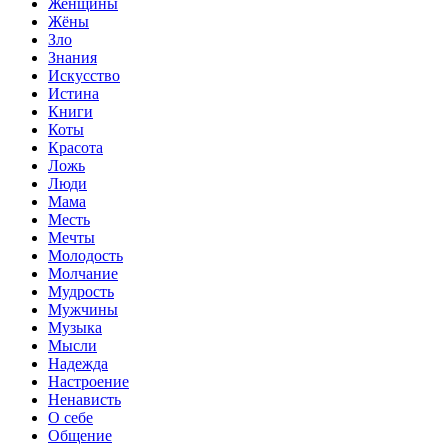
Женщины
Жёны
Зло
Знания
Искусство
Истина
Книги
Коты
Красота
Ложь
Люди
Мама
Месть
Мечты
Молодость
Молчание
Мудрость
Мужчины
Музыка
Мысли
Надежда
Настроение
Ненависть
О себе
Общение