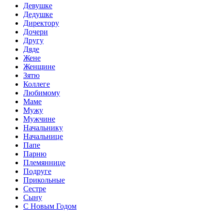
Девушке
Дедушке
Директору
Дочери
Другу
Дяде
Жене
Женщине
Зятю
Коллеге
Любимому
Маме
Мужу
Мужчине
Начальнику
Начальнице
Папе
Парню
Племяннице
Подруге
Прикольные
Сестре
Сыну
С Новым Годом