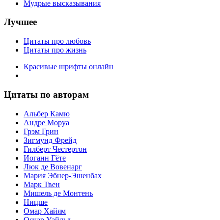
Мудрые высказывания
Лучшее
Цитаты про любовь
Цитаты про жизнь
Красивые шрифты онлайн
Цитаты по авторам
Альбер Камю
Андре Моруа
Грэм Грин
Зигмунд Фрейд
Гилберт Честертон
Иоганн Гёте
Люк де Вовенарг
Мария Эбнер-Эшенбах
Марк Твен
Мишель де Монтень
Ницше
Омар Хайям
Оскар Уайльд