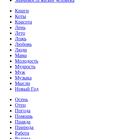
Значимость жизни человека
Книги
Коты
Красота
Лень
Лето
Ложь
Любовь
Люди
Мама
Молодость
Мудрость
Муж
Музыка
Мысли
Новый Год
Осень
Отец
Погода
Помощь
Правда
Природа
Работа
Родина